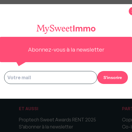
 SAVOIR PLUS
Abonnez-vous à la newsletter
m’abonne aux PODCASTS
Participez à notre campagne de 
ET AUSSI
PAR
Proptech Sweet Awards RENT 2025
Copr
S’abonner à la newsletter
Co-i