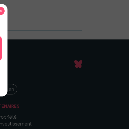
×
soutien
TENAIRES
opriété
nvestissement