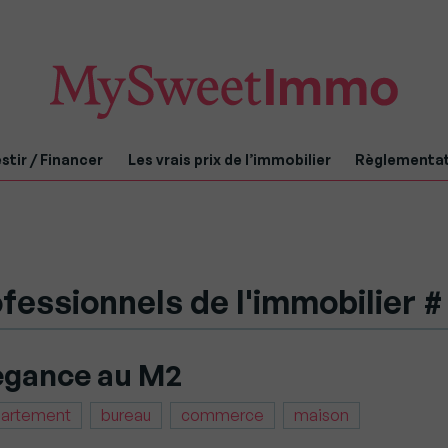
stir / Financer
Les vrais prix de l’immobilier
Règlementa
fessionnels de l'immobilier 
egance au M2
artement
bureau
commerce
maison