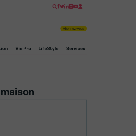
Abonnez-vous
tion
Vie Pro
LifeStyle
Services
# maison