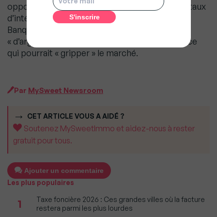
opportunités tout en bénéficiant des plus bas taux
d’intérêts de l’histoire grâce à la politique de la
Banque Centrale Européenne. Cette politique
« d’argent facile et pas cher » cessera en 2019 ce
qui pourrait « gripper » le marché.
Par
MySweet Newsroom
CET ARTICLE VOUS A AIDÉ ?
Soutenez MySweetImmo et aidez-nous à rester
gratuit pour tous.
Ajouter un commentaire
Les plus populaires
Taxe foncière 2026 : Ces grandes villes où la facture
1
restera parmi les plus lourdes