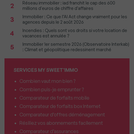
Réseau immobilier : iad franchit le cap des 600
2
millions d'euros de chiffre d'affaires
Immobilier : Ce que l’AI Act change vraiment pour les
3
agences depuis le 2 août 2026
Incendies : Quels sont vos droits si votre location de
4
vacances est annulée ?
Immobilier 1er semestre 2026 (Observatoire Interkab)
5
: Climat et géopolitique redessinent marché
SERVICES MY SWEET'IMMO
Combien vaut mon bien ?
Combien puis-je emprunter ?
Comparateur de forfaits mobile
Comparateur de forfaits box Internet
Comparateur d’offres déménagement
Résiliez vos abonnements facilement
Comparateur d’assurances