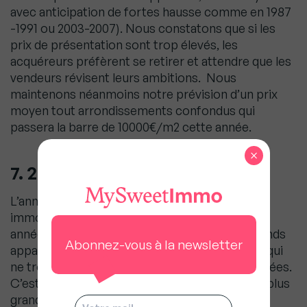
avec anticipation de fortes hausse comme en 1987
-1991 ou 2003-2007). Nous constatons que si les
prix de présentation sont trop élevés, les
acquéreurs préfèrent se retirer et attendre que les
vendeurs révisent leurs ambitions. Nous
maintenons néanmoins notre prévision d’un prix
moyen tout arrondissements confondus qui
passera la barre de 10000€/m2 cette année.
×
7. 2018, année charnière
L’année 2018 est une année charnière du cycle
immobilier commencé courant 2016. C’est une
année qui permet de vendre / d’acheter de grands
Abonnez-vous à la newsletter
appartements familiaux et Hôtels Particuliers qui
ne trouvaient pas preneur depuis quelques années.
C’est aussi une année où vendre pour acheter plus
grand est idéal. Il y a encore de bonnes