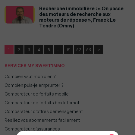
Recherche immobilière : « On passe
des moteurs de recherche aux
moteurs de réponse », Franck Le
Tendre (Omny)
1
2
3
4
5
…
51
52
53
>
SERVICES MY SWEET'IMMO
Combien vaut mon bien ?
Combien puis-je emprunter ?
Comparateur de forfaits mobile
Comparateur de forfaits box Internet
Comparateur d’offres déménagement
Résiliez vos abonnements facilement
Comparateur d’assurances