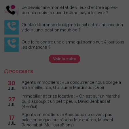
Je devais faire mon état des lieux d'entrée après-
demain : dois-je quand même payer le loyer ?
Quelle différence de régime fiscal entre une location
vide et une location meublée ?
Que faire contre une alarme qui sonne nuit & jour tous
les dimanche ?
Voir la suite
PODCASTS
30
Agents immobiliers : « La concurrence nous oblige à
être meilleurs », Guillaume Martinaud (Orpi)
JUL
Immobilier et crise locative : « On est sur un marché
27
qui s’assouplit un petit peu », David Benbassat
JUL
(Bien'ici)
Agents immobiliers : « Beaucoup ne savent pas
17
calculer ce que leur réseau leur coûte », Michael
JUL
Benchabat (MeilleursBiens)