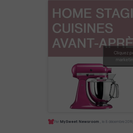
Cliquez p
marketin
Par
MySweet Newsroom
, le 8 décembre 2019,