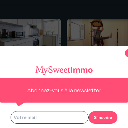
s
mment valoriser votre
Home Staging ? En musique
isine grâce au home staging?
c'est mieux !
Abonnez-vous à la newsletter