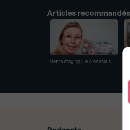
Articles recommandé
blimer son jardin ?
Co
Home staging : Le processus
cu
Podcasts