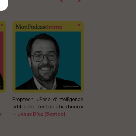
Proptech : « Parler d’intelligence
Marché immobilier : «
artificielle, c’est déjà has been »
pour apporter la vérit
r
Jesus Diaz (Septeo)
prix »
Delphine Rouxel 