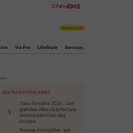
Abonnez-vous
tion
Vie Pro
LifeStyle
Services
ine !
LES PLUS POPULAIRES
Taxe foncière 2026 : Ces
grandes villes où la facture
1
restera parmi les plus
lourdes
Réseau immobilier : iad