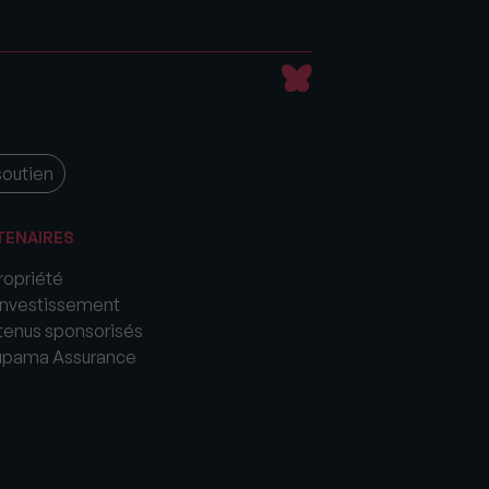
soutien
TENAIRES
opriété
nvestissement
enus sponsorisés
upama Assurance