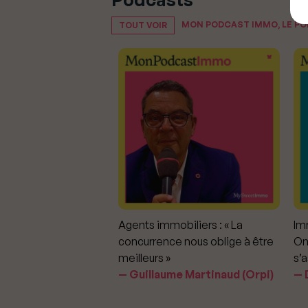
MON PODCAST IMMO, LE P
TOUT VOIR
mmobiliers :
Agents immobiliers : « La
Imm
iter les dérapages
concurrence nous oblige à être
On
meilleurs »
s’a
aavedra Largo
Guillaume Martinaud (Orpi)
D