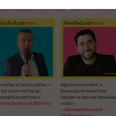
ODCAST IMMOBILIER DE MYSWEETIMMO
RENDEZ-VOUS DU NOTAIRE
obilier et crise locative : «
Agents immobiliers : «
 est sur un marché qui
Beaucoup ne savent pas
ssouplit un petit peu »
calculer ce que leur réseau leu
avid Benbassat (Bien’ici)
coûte »
Michael Benchabat
(MeilleursBiens)