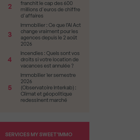
franchit le cap des 600
2
millions d'euros de chiffre
d'affaires
Immobilier : Ce que l’AI Act
change vraiment pour les
3
agences depuis le 2 août
2026
Incendies : Quels sont vos
4
droits si votre location de
vacances est annulée ?
Immobilier 1er semestre
2026
5
(Observatoire Interkab) :
Climat et géopolitique
redessinent marché
SERVICES MY SWEET'IMMO