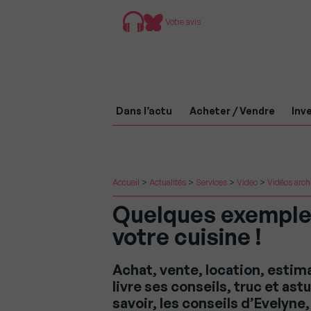
Votre avis
Dans l’actu
Acheter / Vendre
Inve
Accueil
>
Actualités
>
Services
>
Video
>
Vidéos arch
Quelques exemple
votre cuisine !
Achat, vente, location, esti
livre ses conseils, truc et ast
savoir, les conseils d’Evelyne,