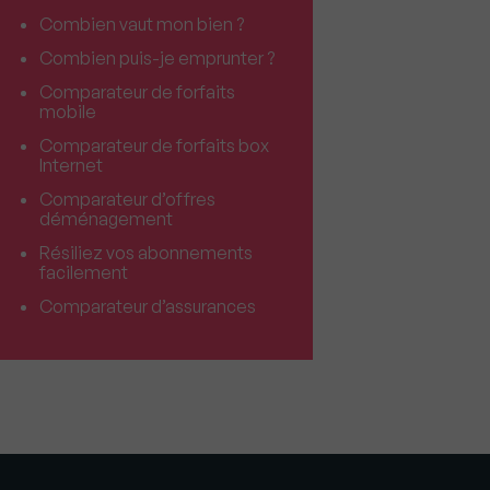
Combien vaut mon bien ?
Combien puis-je emprunter ?
Comparateur de forfaits
mobile
Comparateur de forfaits box
Internet
Comparateur d’offres
déménagement
Résiliez vos abonnements
facilement
Comparateur d’assurances