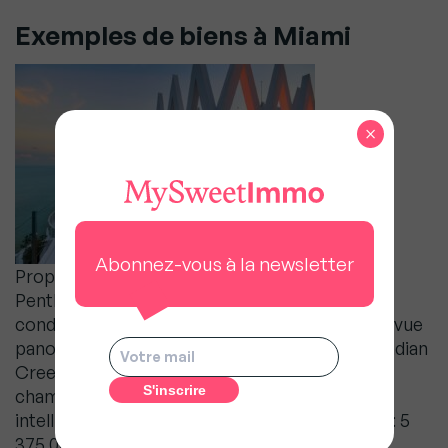
Exemples de biens à Miami
×
AKOYA.
Abonnez-vous à la newsletter
Propriété unique en son genre. Ce magnifique
Penthouse d’angle, de 560 m², est le plus haut
condo résidentiel de Miami Beach et offre une vue
panoramique sur l’océan, la baie de Biscayne, Indian
Creek et les toits de Miami depuis chaque
chambre. Luxueusement améliorée, maison
intelligente avec SONOS, sols en quartz… Prix : 5
375 000 €