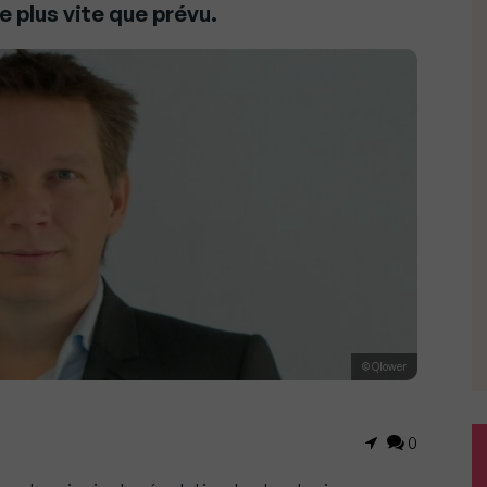
ve plus vite que prévu.
© Qlower
0