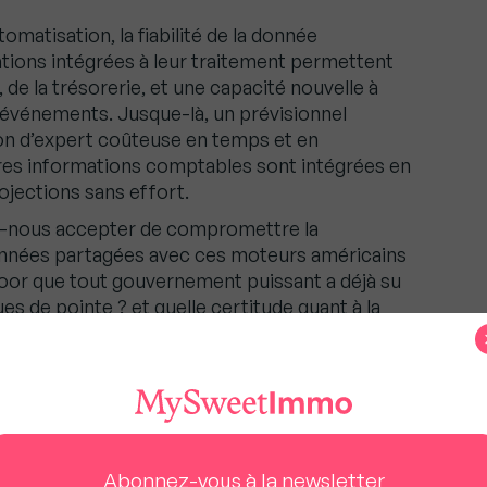
atisation, la fiabilité de la donnée
ations intégrées à leur traitement permettent
 de la trésorerie, et une capacité nouvelle à
s événements. Jusque-là, un prévisionnel
ion d’expert coûteuse en temps et en
res informations comptables sont intégrées en
ojections sans effort.
ns-nous accepter de compromettre la
 données partagées avec ces moteurs américains
oor que tout gouvernement puissant a déjà su
s de pointe ? et quelle certitude quant à la
 noire » insondable ? Comment réagir lorsqu’une
se une analyse différente, sans doute
e à jour des solutions utilisatrices peut
 éclairer les limites de la version précédente.
 lui-même : on s’esbaudit en décembre 2022 face
 le concours du barreau. Seulement 4 mois
Abonnez-vous à la newsletter