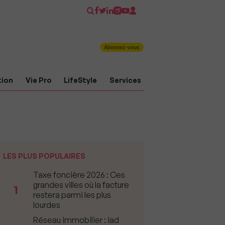
Abonnez-vous
tion
Vie Pro
LifeStyle
Services
LES PLUS POPULAIRES
Taxe foncière 2026 : Ces
grandes villes où la facture
1
restera parmi les plus
lourdes
Réseau immobilier : iad