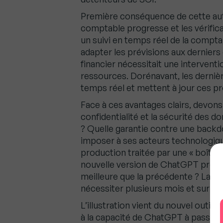
Première conséquence de cette autom
comptable progresse et les vérific
un suivi en temps réel de la compta,
adapter les prévisions aux dernier
financier nécessitait une intervent
ressources. Dorénavant, les derniè
temps réel et mettent à jour ces pr
Face à ces avantages clairs, devo
confidentialité et la sécurité des
? Quelle garantie contre une backd
imposer à ses acteurs technologique
production traitée par une « boîte
nouvelle version de ChatGPT propo
meilleure que la précédente ? La mis
nécessiter plusieurs mois et surtout
L’illustration vient du nouvel outil
à la capacité de ChatGPT à passer