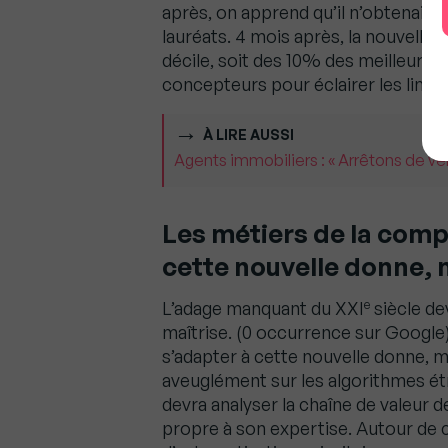
après, on apprend qu’il n’obtenait 
lauréats. 4 mois après, la nouvelle
décile, soit des 10% des meilleurs l
concepteurs pour éclairer les limites
À LIRE AUSSI
Agents immobiliers : « Arrêtons de v
Les métiers de la comp
cette nouvelle donne, 
e
L’adage manquant du XXI
siècle de
maîtrise. (0 occurrence sur Google)
s’adapter à cette nouvelle donne, m
aveuglément sur les algorithmes ét
devra analyser la chaîne de valeur de
propre à son expertise. Autour de c