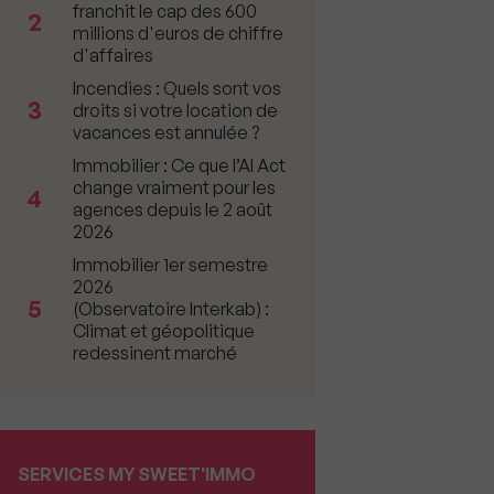
franchit le cap des 600
2
millions d'euros de chiffre
d'affaires
Incendies : Quels sont vos
3
droits si votre location de
vacances est annulée ?
Immobilier : Ce que l’AI Act
change vraiment pour les
4
agences depuis le 2 août
2026
Immobilier 1er semestre
2026
5
(Observatoire Interkab) :
Climat et géopolitique
redessinent marché
SERVICES MY SWEET'IMMO