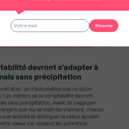
qu’un score appartenant au dernier décile des
 version promet d’être au niveau du premier
auréats. Peut-on faire confiance aux
 du génie artificiel qu’ils ont conçu ?
endre du rêve aux vendeurs », Benjamin Leiba
tabilité devront s’adapter à
mais sans précipitation
vrait être : on n’automatise que ce qu’on
. Les métiers de la comptabilité devront
ais sans précipitation. Avant de s’appuyer
rangers que nul ne maîtrise vraiment, chacun
 son activité et distinguer la valeur ajoutée
ette valeur clé résident les potentiels