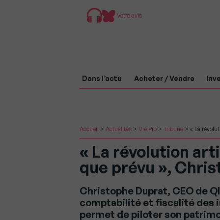
Votre avis
Dans l’actu
Acheter / Vendre
Inve
Accueil
>
Actualités
>
Vie Pro
>
Tribune
>
« La révolut
« La révolution arti
que prévu », Chri
Christophe Duprat, CEO de Qlo
comptabilité et fiscalité des
permet de piloter son patrimoi