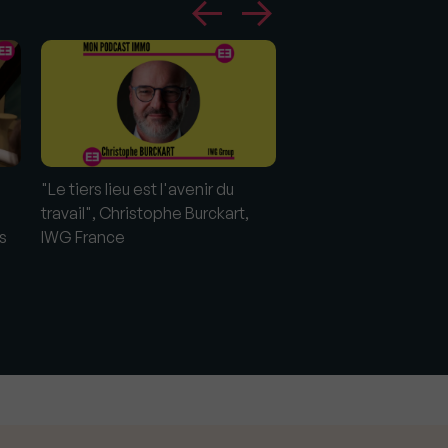
"Le tiers lieu est l'avenir du
travail", Christophe Burckart,
s
IWG France
"Toujours plus de tou
Ile-de-France", Chri
Decloux