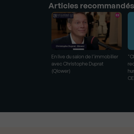
Articles recommandé
En live du salon de l'immobilier
"C
avec Christophe Duprat
re
(Qlower)
hu
CE
lus de touristes en
nce", Christophe