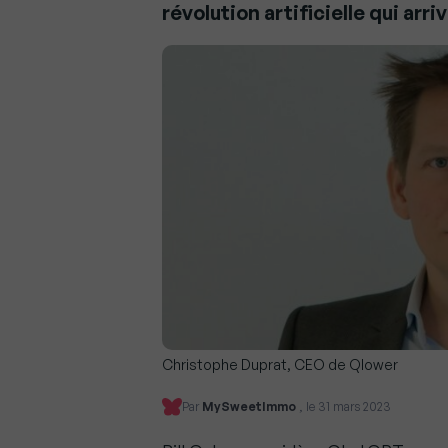
révolution artificielle qui arri
Christophe Duprat, CEO de Qlower
Par
MySweetImmo
, le 31 mars 2023