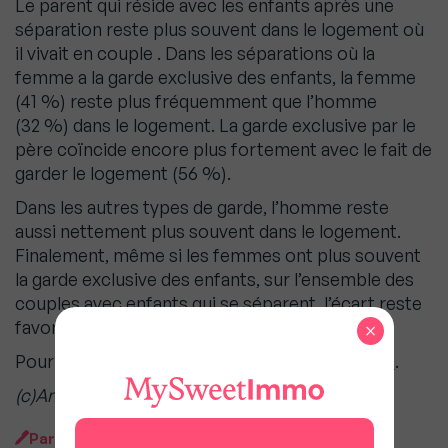
Le parent qui réside avec les enfants après une
séparation reste plus souvent dans le logement où
il vivait en couple . Dans les séparations où la
femme a la garde exclusive des enfants, la femme
(41 %) reste plus fréquemment que l’homme
(32 %) dans le logement. La garde exclusive par le
père coïncide encore plus fortement avec le fait de
garder le logement (56 %).
Dans les autres types de garde, l’homme reste
aussi nettement plus souvent dans le logement.
Finalement, même si les femmes ont plus souvent
la garde exclusive des enfants, sur l’ensemble des
couples avec enfants qui se séparent, l’écart reste
favorable aux hommes.
×
Pour lire l’intégralité de l’étude INSEE , c’est
ici
.
(c)Andréane Meslard/byBazikPress (c)Fotolia
Par
MySweet Newsroom