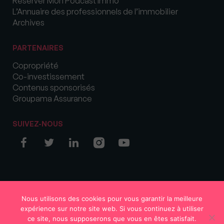
Réserver Mon Podcast Immo
L’Annuaire des professionnels de l’immobilier
Archives
PARTENAIRES
Copropriété
Co-investissement
Contenus sponsorisés
Groupama Assurance
SUIVEZ-NOUS
© COPYRIGHT 2026 MySweetImmo
Nous utilisons des cookies pour vous garantir la meilleure
expérience sur notre site web. Si vous continuez à utiliser
ce site, nous supposerons que vous en êtes satisfait.