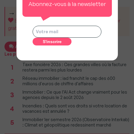
Abonnez-vous à la newsletter
CET ARTICLE VOUS A AIDÉ ?
Soutenez MySweetImmo et aidez-nous à rester
gratuit pour tous.
Ajouter un commentaire
Les plus populaires
Taxe foncière 2026 : Ces grandes villes où la facture
1
restera parmi les plus lourdes
Réseau immobilier : iad franchit le cap des 600
2
millions d'euros de chiffre d'affaires
Immobilier : Ce que l’AI Act change vraiment pour les
3
agences depuis le 2 août 2026
Incendies : Quels sont vos droits si votre location de
4
vacances est annulée ?
Immobilier 1er semestre 2026 (Observatoire Interkab)
5
: Climat et géopolitique redessinent marché