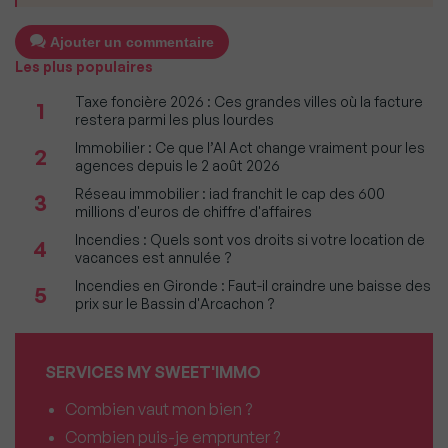
Ajouter un commentaire
Les plus populaires
Taxe foncière 2026 : Ces grandes villes où la facture
1
restera parmi les plus lourdes
Immobilier : Ce que l’AI Act change vraiment pour les
2
agences depuis le 2 août 2026
Réseau immobilier : iad franchit le cap des 600
3
millions d'euros de chiffre d'affaires
Incendies : Quels sont vos droits si votre location de
4
vacances est annulée ?
Incendies en Gironde : Faut-il craindre une baisse des
5
prix sur le Bassin d'Arcachon ?
SERVICES MY SWEET'IMMO
Combien vaut mon bien ?
Combien puis-je emprunter ?