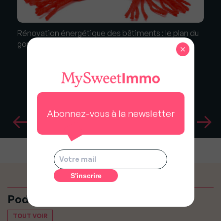
Rénovation énergétique des bâtiments : le plan du
gouvernement est lancé !
×
Abonnez-vous à la newsletter
Podcasts
TOUT VOIR