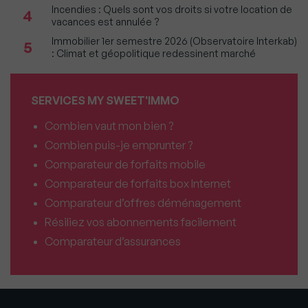
Incendies : Quels sont vos droits si votre location de
4
vacances est annulée ?
Immobilier 1er semestre 2026 (Observatoire Interkab)
5
: Climat et géopolitique redessinent marché
SERVICES MY SWEET'IMMO
Combien vaut mon bien ?
Combien puis-je emprunter ?
Comparateur de forfaits mobile
Comparateur de forfaits box Internet
Comparateur d’offres déménagement
Résiliez vos abonnements facilement
Comparateur d’assurances