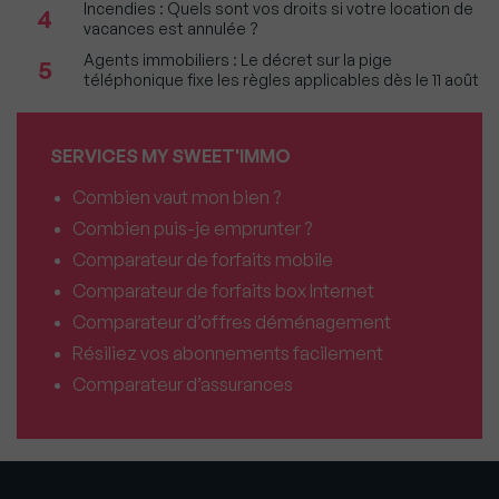
Incendies : Quels sont vos droits si votre location de
4
vacances est annulée ?
Agents immobiliers : Le décret sur la pige
5
téléphonique fixe les règles applicables dès le 11 août
SERVICES MY SWEET'IMMO
Combien vaut mon bien ?
Combien puis-je emprunter ?
Comparateur de forfaits mobile
Comparateur de forfaits box Internet
Comparateur d’offres déménagement
Résiliez vos abonnements facilement
Comparateur d’assurances