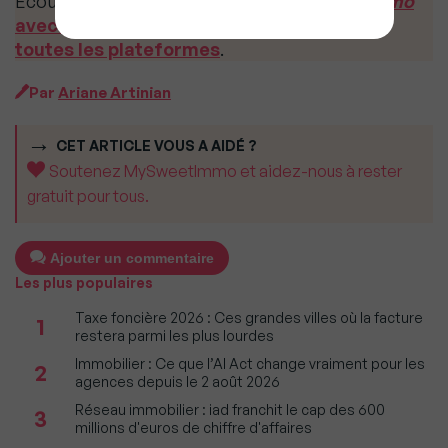
Écoutez vite cet épisode de
Mon Podcast Immo
avec Yann Darwin
sur MySweetimmo et
sur
toutes les plateformes
.
Par
Ariane Artinian
CET ARTICLE VOUS A AIDÉ ?
Soutenez MySweetImmo et aidez-nous à rester
gratuit pour tous.
Ajouter un commentaire
Les plus populaires
Taxe foncière 2026 : Ces grandes villes où la facture
1
restera parmi les plus lourdes
Immobilier : Ce que l’AI Act change vraiment pour les
2
agences depuis le 2 août 2026
Réseau immobilier : iad franchit le cap des 600
3
millions d'euros de chiffre d'affaires