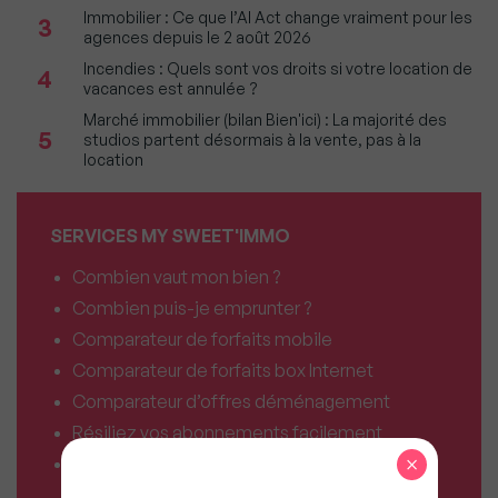
Immobilier : Ce que l’AI Act change vraiment pour les
3
agences depuis le 2 août 2026
Incendies : Quels sont vos droits si votre location de
4
vacances est annulée ?
Marché immobilier (bilan Bien'ici) : La majorité des
5
studios partent désormais à la vente, pas à la
location
SERVICES MY SWEET'IMMO
Combien vaut mon bien ?
Combien puis-je emprunter ?
Comparateur de forfaits mobile
Comparateur de forfaits box Internet
Comparateur d’offres déménagement
Résiliez vos abonnements facilement
×
Comparateur d’assurances