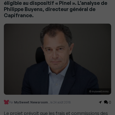
éligible au dispositif « Pinel ». L’analyse de
Philippe Buyens, directeur général de
Capifrance.
© mysweetimmo
0
Par
MySweet Newsroom
, le 24 août 2018
Le projet prévoit que les frais et commissions des