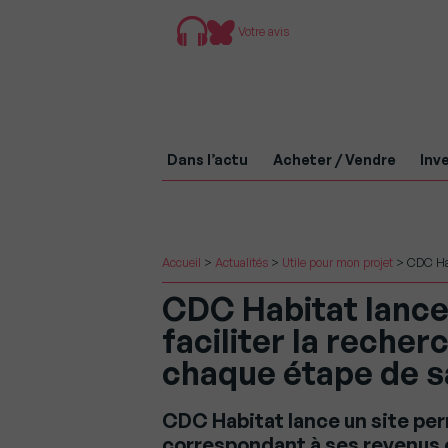
Votre avis
Dans l’actu
Acheter / Vendre
Inve
Accueil
>
Actualités
>
Utile pour mon projet
>
CDC Hab
CDC Habitat lance
faciliter la reche
chaque étape de s
CDC Habitat lance un site pe
correspondant à ses revenus et