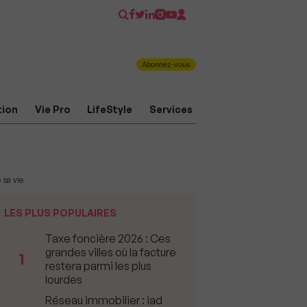
Abonnez-vous
tion
Vie Pro
LifeStyle
Services
 sa vie
LES PLUS POPULAIRES
Taxe foncière 2026 : Ces
grandes villes où la facture
1
restera parmi les plus
lourdes
Réseau immobilier : iad