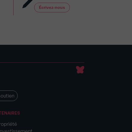
Écrivez-nous
soutien
TENAIRES
opriété
nvestissement