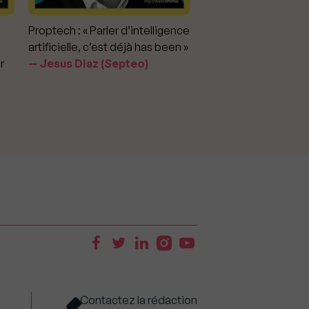
Proptech : « Parler d’intelligence
Marché immobilier : «
artificielle, c’est déjà has been »
pour apporter la vérit
r
Jesus Diaz (Septeo)
prix »
Delphine Rouxel 
Contactez la rédaction