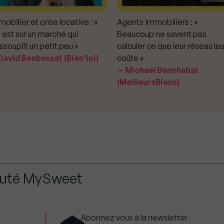
obilier et crise locative : «
Agents immobiliers : «
 est sur un marché qui
Beaucoup ne savent pas
ssouplit un petit peu »
calculer ce que leur réseau leu
avid Benbassat (Bien’ici)
coûte »
Michael Benchabat
(MeilleursBiens)
auté MySweet
Abonnez vous à la newsletter