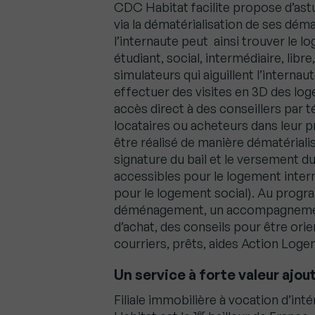
CDC Habitat facilite propose d’astuc
via la dématérialisation de ses déma
l’internaute peut ainsi trouver le 
étudiant, social, intermédiaire, li
simulateurs qui aiguillent l’interna
effectuer des visites en 3D des log
accès direct à des conseillers par
locataires ou acheteurs dans leur 
être réalisé de manière dématérialis
signature du bail et le versement d
accessibles pour le logement inter
pour le logement social). Au progr
déménagement, un accompagnement 
d’achat, des conseils pour être ori
courriers, prêts, aides Action Loge
Un service à forte valeur ajo
Filiale immobilière à vocation d’in
er