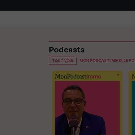
Podcasts
MON PODCAST IMMO, LE P
TOUT VOIR