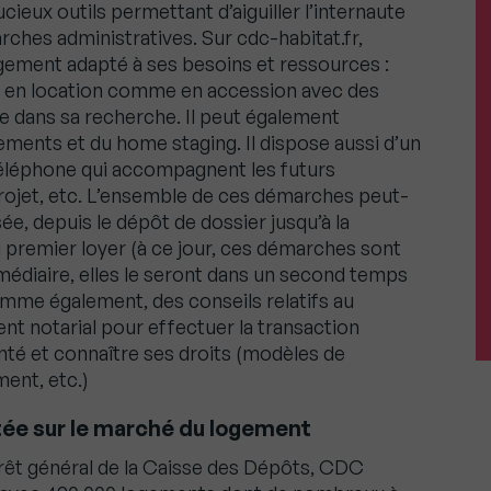
ieux outils permettant d’aiguiller l’internaute
rches administratives. Sur cdc-habitat.fr,
logement adapté à ses besoins et ressources :
bre, en location comme en accession avec des
ute dans sa recherche. Il peut également
ements et du home staging. Il dispose aussi d’un
 téléphone qui accompagnent les futurs
projet, etc. L’ensemble de ces démarches peut-
ée, depuis le dépôt de dossier jusqu’à la
u premier loyer (à ce jour, ces démarches sont
médiaire, elles le seront dans un second temps
amme également, des conseils relatifs au
notarial pour effectuer la transaction
enté et connaître ses droits (modèles de
ment, etc.)
utée sur le marché du logement
térêt général de la Caisse des Dépôts, CDC