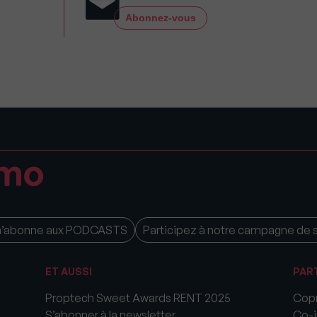
Abonnez-vous
m’abonne aux PODCASTS
Participez à notre campagne de 
ET AUSSI
PAR
Proptech Sweet Awards RENT 2025
Copr
S’abonner à la newsletter
Co-i