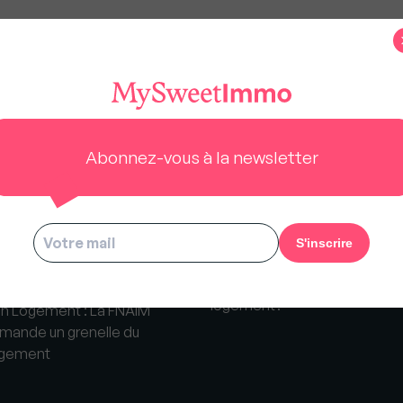
s
Abonnez-vous à la newsletter
Etes-vous satisfait de votre
logement?
an Logement : La FNAIM
mande un grenelle du
gement