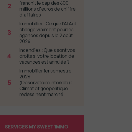
franchit le cap des 600
2
millions d'euros de chiffre
d'affaires
Immobilier : Ce que l’AI Act
change vraiment pour les
3
agences depuis le 2 août
2026
Incendies : Quels sont vos
4
droits si votre location de
vacances est annulée ?
Immobilier 1er semestre
2026
5
(Observatoire Interkab) :
Climat et géopolitique
redessinent marché
SERVICES MY SWEET'IMMO