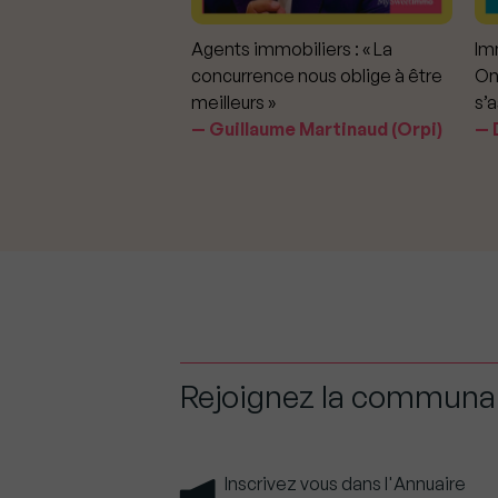
mmobiliers :
Agents immobiliers : « La
Imm
iter les dérapages
concurrence nous oblige à être
On
meilleurs »
s’a
aavedra Largo
Guillaume Martinaud (Orpi)
D
Rejoignez la commun
Inscrivez vous dans l'Annuaire