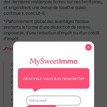
des dernières résidences livrées sur ces territoires,
et engendrent une demande locative quasi-
continue », conclut-il.
*Plafonnement global des avantages fiscaux
prenants la forme d’une déduction de revenu
imposable, d’une réduction d’impôt ou d’un crédit
d’impôt.
×
Par
MySweet Newsroom
Comme toujours avec l’immobilier,
l’investisseur doit d’abord porter son
attention sur l’emplacement où il
Abonnez-vous à la newsletter
projette d’acheter. Le second critère
majeur est financier : il porte sur le
prix et le rendement du bien. L’effort
d’épargne mensuel consenti pour
l’acquisition du bien est ensuite