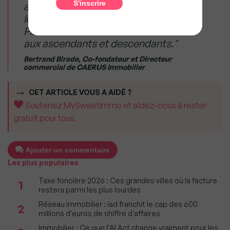
atténué par la réduction fiscale et les
loyers perçus. Autre avantage, la loi
Pinel Outre-mer autorise la location
aux ascendants et descendants."
Bertrand Birade, Co-fondateur et Directeur
commercial de CAERUS Immobilier
CET ARTICLE VOUS A AIDÉ ?
Soutenez MySweetImmo et aidez-nous à rester
gratuit pour tous.
Ajouter un commentaire
Les plus populaires
Taxe foncière 2026 : Ces grandes villes où la facture
1
restera parmi les plus lourdes
Réseau immobilier : iad franchit le cap des 600
2
millions d'euros de chiffre d'affaires
Immobilier : Ce que l’AI Act change vraiment pour les