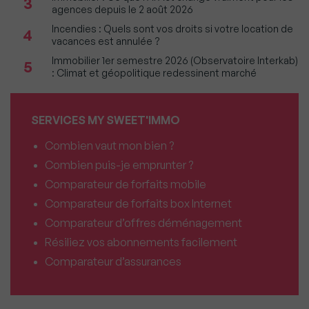
3
agences depuis le 2 août 2026
Incendies : Quels sont vos droits si votre location de
4
vacances est annulée ?
Immobilier 1er semestre 2026 (Observatoire Interkab)
5
: Climat et géopolitique redessinent marché
SERVICES MY SWEET'IMMO
Combien vaut mon bien ?
Combien puis-je emprunter ?
Comparateur de forfaits mobile
Comparateur de forfaits box Internet
Comparateur d’offres déménagement
Résiliez vos abonnements facilement
Comparateur d’assurances