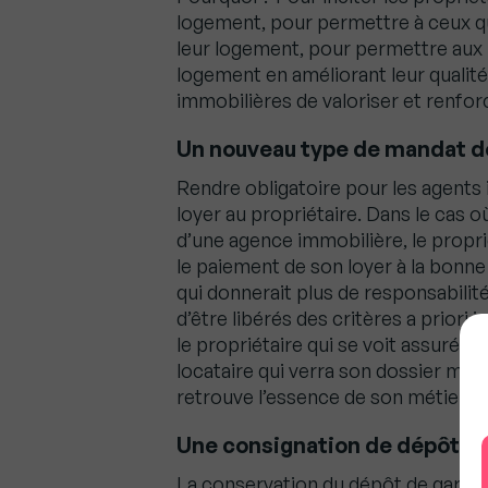
logement, pour permettre à ceux qui
leur logement, pour permettre aux 
logement en améliorant leur qualit
immobilières de valoriser et renfo
Un nouveau type de mandat d
Rendre obligatoire pour les agents 
loyer au propriétaire. Dans le cas où
d’une agence immobilière, le proprié
le paiement de son loyer à la bonne 
qui donnerait plus de responsabilit
d’être libérés des critères a prior
le propriétaire qui se voit assuré d
locataire qui verra son dossier mieu
retrouve l’essence de son métier ain
Une consignation de dépôt de
La conservation du dépôt de garantie 