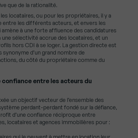
e que de la rationalité.
es locataires, ou pour les propriétaires, il y a
ntre les différents acteurs, et envers les
ui amène à une forte affluence des candidatures
ne sélectivité accrue des locataires, et un
ofils hors CDI à se loger. La gestion directe est
fois synonyme d’un grand nombre de
fractions, du côté du propriétaire comme du
e confiance entre les acteurs du
fixée un objectif vecteur de l’ensemble des
 système perdant-perdant fondé sur la défiance,
ofit d’une confiance réciproque entre
es, locataires et agences immobilières pour :
aires qui le peuvent à mettre en location leur