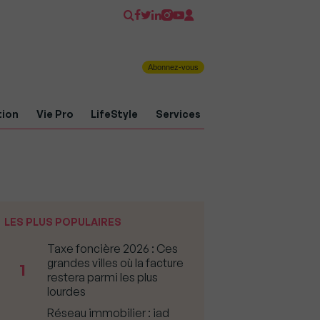
Abonnez-vous
tion
Vie Pro
LifeStyle
Services
LES PLUS POPULAIRES
Taxe foncière 2026 : Ces
grandes villes où la facture
1
restera parmi les plus
lourdes
Réseau immobilier : iad