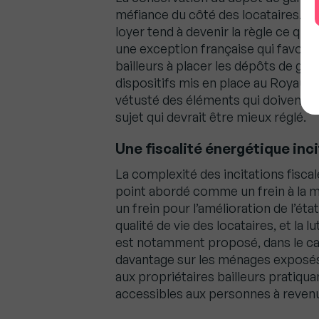
méfiance du côté des locataires. E
loyer tend à devenir la règle ce qui 
une exception française qui favorise
bailleurs à placer les dépôts de ga
dispositifs mis en place au Royaum
vétusté des éléments qui doivent êt
sujet qui devrait être mieux réglé.
Une fiscalité énergétique inci
La complexité des incitations fiscal
point abordé comme un frein à la 
un frein pour l’amélioration de l’éta
qualité de vie des locataires, et la l
est notamment proposé, dans le cad
davantage sur les ménages exposés à
aux propriétaires bailleurs pratiq
accessibles aux personnes à reven