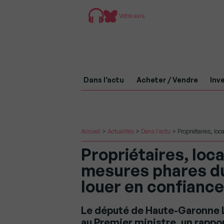
Votre avis
Dans l’actu
Acheter / Vendre
Inve
Accueil
>
Actualités
>
Dans l'actu
>
Propriétaires, lo
Propriétaires, loc
mesures phares du
louer en confiance
Le député de Haute-Garonne 
au Premier ministre, un rappor