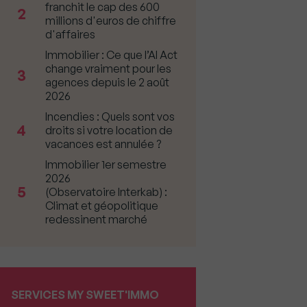
franchit le cap des 600
2
millions d'euros de chiffre
d'affaires
Immobilier : Ce que l’AI Act
change vraiment pour les
3
agences depuis le 2 août
2026
Incendies : Quels sont vos
4
droits si votre location de
vacances est annulée ?
Immobilier 1er semestre
2026
5
(Observatoire Interkab) :
Climat et géopolitique
redessinent marché
SERVICES MY SWEET'IMMO