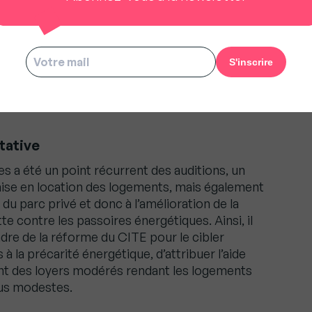
n réaction, le non-paiement du dernier mois de
ne fait qu’accentuer la tension. Pour mettre fin à
 ces conflits, il est proposé d’obliger les
rantie sous un régime de protection inspiré des
e-Uni depuis 2007. La prise en compte de la
re remplacés aux frais du locataire est un autre
tative
es a été un point récurrent des auditions, un
mise en location des logements, mais également
t du parc privé et donc à l’amélioration de la
utte contre les passoires énergétiques. Ainsi, il
re de la réforme du CITE pour le cibler
 la précarité énergétique, d’attribuer l’aide
uant des loyers modérés rendant les logements
us modestes.