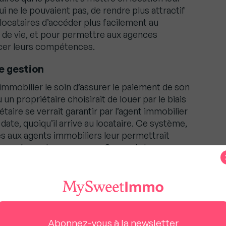
 ne le pouvaient pas, de rendre plus attractif
locataires d’accéder plus facilement au
é de vie, et pour permettre aux agences
rcer leurs compétences.
e gestion
immobilier le soin d’assurer le paiement de son
 un propriétaire choisirait de louer par le biais
taire se verrait garantir par l’agent immobilier
date, quoiqu’il arrive au locataire. Ce système,
és aux agents immobiliers leur permettrait
i imposés par les assureurs. Gagnant donc, pour
u paiement de son loyer, gagnant pour le
x étudié, gagnant pour l’agent immobilier qui
si qu’une plus grande attractivité.
 garantie
Abonnez-vous à la newsletter
par le bailleur est le principal ressort de la