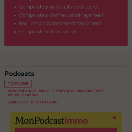
Comparateur de forfaits box Internet
Comparateur d’offres déménagement
Résiliez vos abonnements facilement
Comparateur d’assurances
Podcasts
TOUT VOIR
MON PODCAST IMMO, LE PODCAST IMMOBILIER DE
MYSWEETIMMO
RENDEZ-VOUS DU NOTAIRE