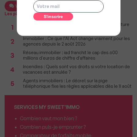
Voir les 7 commentaires
Les plus populaires
Taxe foncière 2026 : Ces grandes villes où la facture
1
restera parmi les plus lourdes
Immobilier : Ce que l’AI Act change vraiment pour les
2
agences depuis le 2 août 2026
Réseau immobilier : iad franchit le cap des 600
3
millions d'euros de chiffre d'affaires
Incendies : Quels sont vos droits si votre location de
4
vacances est annulée ?
Agents immobiliers : Le décret sur la pige
5
téléphonique fixe les règles applicables dès le 11 août
SERVICES MY SWEET'IMMO
Combien vaut mon bien ?
Combien puis-je emprunter ?
Comparateur de forfaits mobile