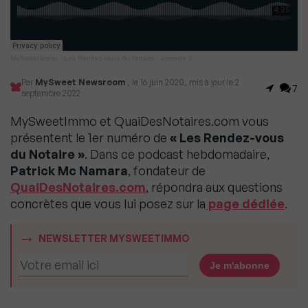
MySweet'Immo
·
Les Rendez-vous du Notaire - épisode 1
Par
MySweet Newsroom
, le 16 juin 2020, mis à jour le 2
7
septembre 2022
MySweetImmo et QuaiDesNotaires.com vous
présentent le 1er numéro de
« Les Rendez-vous
du Notaire »
. Dans ce podcast hebdomadaire,
Patrick Mc Namara
, fondateur de
QuaiDesNotaires.com
, répondra aux questions
concrètes que vous lui posez sur la
page dédiée
.
NEWSLETTER MYSWEETIMMO