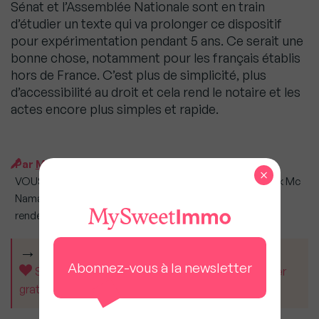
Sénat et l’Assemblée Nationale sont en train
d’étudier un texte qui va prolonger ce dispositif
pour expérimentation pendant 5 ans. Ce serait une
bonne chose, notamment pour les français établis
hors de France. C’est plus de simplicité, plus
d’accessibilité au droit et cela rend le notaire et les
actes encore plus simples et rapide.
Par
MySweet Newsroom
×
VOUS AUSSI, vous pouvez poser vos questions à Patrick Mc
Namara, fondateur de QuaiDesNotaires.com. Pour cela,
rendez-vous sur la p
age dédiée
CET ARTICLE VOUS A AIDÉ ?
Abonnez-vous à la newsletter
Soutenez MySweetImmo et aidez-nous à rester
gratuit pour tous.