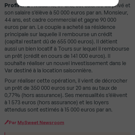
Profil n°2
: Madame, 39 ans, est salariée du privé et
son salaire s’élève à 50 000 euros par an. Monsieur,
44 ans, est cadre commercial et gagne 90 000
euros par an. Le couple a acheté sa résidence
principale sur laquelle il rembourse un crédit
(capital restant dû de 655 000 euros). Il détient
aussi un bien locatif à Tours sur lequel il rembourse
un prêt (crédit en cours de 141 000 euros). Il
souhaite réaliser un nouvel investissement dans le
Var destiné à la location saisonnière.
Pour réaliser cette opération, il vient de décrocher
un prêt de 350 000 euros sur 20 ans au taux de
0,77% (hors assurance). Ses mensualités s’élèvent
à 1 573 euros (hors assurance) et les loyers
attendus sont estimés à 15 000 euros par an.
Par
MySweet Newsroom