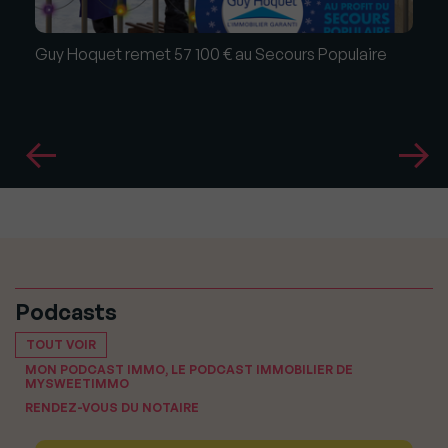
Guy Hoquet remet 57 100 € au Secours Populaire
Podcasts
TOUT VOIR
MON PODCAST IMMO, LE PODCAST IMMOBILIER DE
MYSWEETIMMO
RENDEZ-VOUS DU NOTAIRE