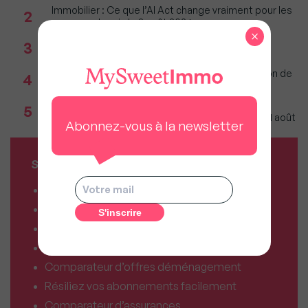
Immobilier : Ce que l’AI Act change vraiment pour les
2
agences depuis le 2 août 2026
×
Réseau immobilier : iad franchit le cap des 600
3
millions d'euros de chiffre d'affaires
Incendies : Quels sont vos droits si votre location de
4
vacances est annulée ?
Agents immobiliers : Le décret sur la pige
5
téléphonique fixe les règles applicables dès le 11 août
Abonnez-vous à la newsletter
SERVICES MY SWEET'IMMO
Combien vaut mon bien ?
Combien puis-je emprunter ?
Comparateur de forfaits mobile
Comparateur de forfaits box Internet
Comparateur d’offres déménagement
Résiliez vos abonnements facilement
Comparateur d’assurances