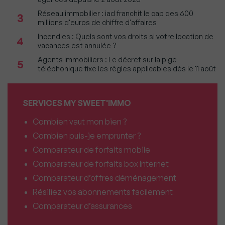
Réseau immobilier : iad franchit le cap des 600
3
millions d'euros de chiffre d'affaires
Incendies : Quels sont vos droits si votre location de
4
vacances est annulée ?
Agents immobiliers : Le décret sur la pige
5
téléphonique fixe les règles applicables dès le 11 août
SERVICES MY SWEET'IMMO
Combien vaut mon bien ?
Combien puis-je emprunter ?
Comparateur de forfaits mobile
Comparateur de forfaits box Internet
Comparateur d’offres déménagement
Résiliez vos abonnements facilement
Comparateur d’assurances