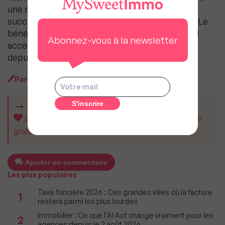
une offre de garantie sur les actifs de la
succession, notamment les biens immobiliers. Le
bénéficiaire de la facilité de paiement doit aussi
Abonnez-vous à la newsletter
accepter le paiement d’intérêt : entre 0 à 1,2%
depuis le 1er janvier 2020.
Par
Baptiste Julien Blandet
CET ARTICLE VOUS A AIDÉ ?
Soutenez MySweetImmo et aidez-nous à rester
gratuit pour tous.
Ajouter un commentaire
Les plus populaires
Taxe foncière 2026 : Ces grandes villes où la facture
1
restera parmi les plus lourdes
Immobilier : Ce que l’AI Act change vraiment pour les
2
agences depuis le 2 août 2026