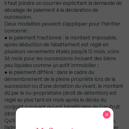
il faut joindre un courrier explicitant la demande de
décalage de paiement à la déclaration de
succession.
Deux modalités peuvent s’appliquer pour l’héritier
concerné :
● le paiement fractionné : le montant imposable,
après déduction de l’abattement est réglé en
plusieurs versements étalés jusqu’à 12 mois, voire
36 mois pour les successions incluant des biens
peu liquides comme un actif immobilier ;
● le paiement différé : dans le cadre du
démembrement de la pleine propriété lors de la
succession ou d’une donation du vivant, le montant
dû par le nu-propriétaire (droit de détention) est
réglé au plus tard six mois après le décès du
conjoint survivant qui est bénéficiaire de l’usufruit
(droit d’usage).
×
Qu’il s’agisse du paiement fractionné ou différé,
l’administration fiscale va demander de présenter