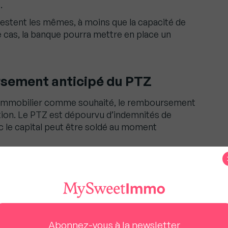
.
stent les mêmes, à moins que la capacité de
cas, la banque pourra mettre en place un
sement anticipé du PTZ
n immobilier comme souhaité, le remboursement
ution. Le PTZ est dépourvu d’indemnités de
 le capital peut être soldé au moment
 de la résidence principale pourra donc être
 résidence principale. Elle pourra également être
obilier n’existe.
ions pour bénéficier d’un
Abonnez-vous à la newsletter