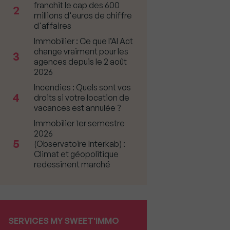
franchit le cap des 600
2
millions d'euros de chiffre
d'affaires
Immobilier : Ce que l’AI Act
change vraiment pour les
3
agences depuis le 2 août
2026
Incendies : Quels sont vos
4
droits si votre location de
vacances est annulée ?
Immobilier 1er semestre
2026
5
(Observatoire Interkab) :
Climat et géopolitique
redessinent marché
SERVICES MY SWEET'IMMO