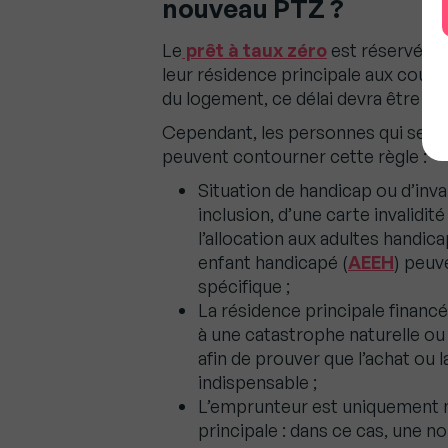
nouveau PTZ ?
Le
prêt à taux zéro
est réservé au
leur résidence principale aux cours
du logement, ce délai devra être r
Cependant, les personnes qui se tr
peuvent contourner cette règle :
Situation de handicap ou d’invali
inclusion, d’une carte invalidit
l’allocation aux adultes handica
enfant handicapé (
AEEH
) peuv
spécifique ;
La résidence principale financé
à une catastrophe naturelle ou 
afin de prouver que l’achat ou
indispensable ;
L’emprunteur est uniquement nu
principale : dans ce cas, une 