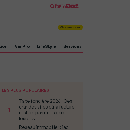
Abonnez-vous
tion
Vie Pro
LifeStyle
Services
LES PLUS POPULAIRES
Taxe foncière 2026 : Ces
grandes villes où la facture
1
restera parmi les plus
lourdes
Réseau immobilier : iad