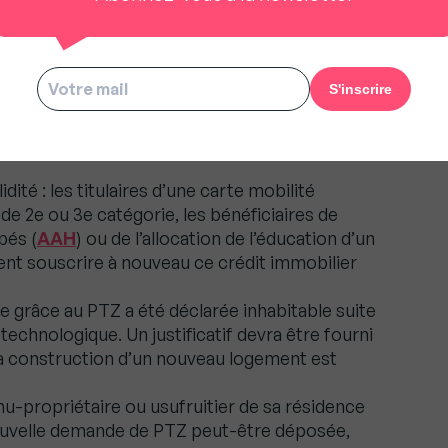
x personnes qui n’ont pas été propriétaires de
 des deux dernières années. En cas de revente
especté avant de souscrire un nouveau PTZ.
ouvent dans une des situations suivantes
dité : les titulaires d’une carte mobilité
é de 2e ou 3e catégorie, les bénéficiaires de
pés (
AAH
) ou de l’allocation de l’éducation d’un
ent souscrire à nouveau ce crédit immobilier
e grâce au PTZ a été déclarée inhabitable suite
technologique. Un justificatif devra être fourni
 la construction d’un nouveau logement est
-propriétaire ou usufruitier de sa résidence
nouvelle demande de PTZ peut-être déposée,