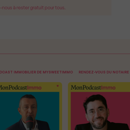
us à rester gratuit pour tous.
ODCAST IMMOBILIER DE MYSWEETIMMO
RENDEZ-VOUS DU NOTAIRE