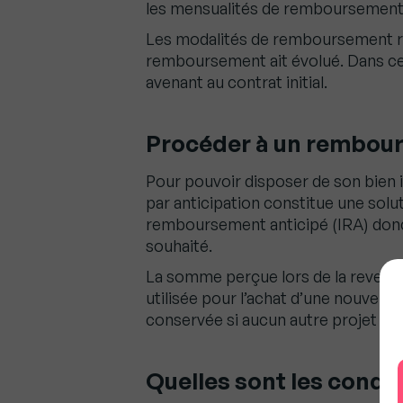
les mensualités de remboursement
Les modalités de remboursement re
remboursement ait évolué. Dans ce 
avenant au contrat initial.
Procéder à un rembour
Pour pouvoir disposer de son bie
par anticipation constitue une sol
remboursement anticipé (IRA) donc
souhaité.
La somme perçue lors de la revente
utilisée pour l’achat d’une nouvelle
conservée si aucun autre projet imm
Quelles sont les condit