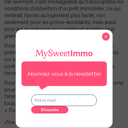
Par exemple, il est envisageable qu’il assouplisse les
conditions d’obtention d’un prêt immobilier, ce qui
rendrait l’accès au logement plus facile, non
seulement pour les primo-accédants, mais aussi
pour les acquéreurs qui souhaitent acheter plus
grand ou plus petit.
×
Pour pallier la pénurie de biens, il est également
prévu qu’il encourage la production de logements
sur le marché américain en réduisant les
contraintes de construction et d’attribution des
terrains.
Abonnez-vous à la newsletter
Pour toutes ces raisons, l’élection de Donald Trump
pourrait être favorable pour le marché de
l’immobilier français ou américain, et restera
toujours un investissement sur lequel on ne se
« Trumpera »
pas.
Par
Ariane Artinian