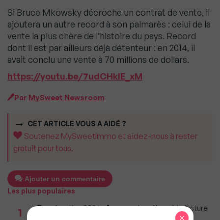
Si Bruce Mkowsky décroche un contrat de vente, il
ajoutera un autre record à son palmarès : celui de la
vente la plus chère de l’histoire du pays. Record
dont il est par ailleurs déjà détenteur : en 2014, il
avait conclu une vente à 70 millions de dollars.
https://youtu.be/7udCHkIE_xM
Par
MySweet Newsroom
CET ARTICLE VOUS A AIDÉ ?
Soutenez MySweetImmo et aidez-nous à rester
gratuit pour tous.
Ajouter un commentaire
Les plus populaires
Taxe foncière 2026 : Ces grandes villes où la facture
1
×
restera parmi les plus lourdes