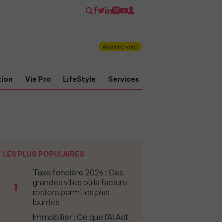
Abonnez-vous
tion
Vie Pro
LifeStyle
Services
LES PLUS POPULAIRES
Taxe foncière 2026 : Ces
grandes villes où la facture
1
restera parmi les plus
lourdes
Immobilier : Ce que l’AI Act