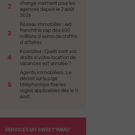
change vraiment pour les
2
agences depuis le 2 août
2026
Réseau immobilier : iad
franchit le cap des 600
3
millions d'euros de chiffre
d'affaires
Incendies : Quels sont vos
4
droits si votre location de
vacances est annulée ?
Agents immobiliers : Le
décret sur la pige
5
téléphonique fixe les
règles applicables dès le 11
août
SERVICES MY SWEET'IMMO