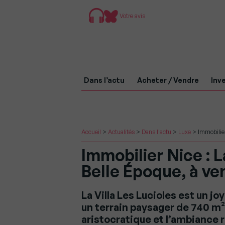
Votre avis
Dans l’actu
Acheter / Vendre
Inve
Accueil
>
Actualités
>
Dans l'actu
>
Luxe
>
Immobilier
Immobilier Nice : L
Belle Époque, à ve
La Villa Les Lucioles est un jo
un terrain paysager de 740 m² 
aristocratique et l’ambiance r