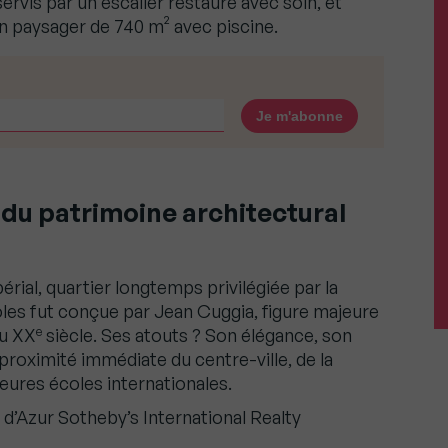
ervis par un escalier restauré avec soin, et
in paysager de 740 m² avec piscine.
 du patrimoine architectural
érial, quartier longtemps privilégiée par la
ioles fut conçue par Jean Cuggia, figure majeure
e
du XX
siècle. Ses atouts ? Son élégance, son
proximité immédiate du centre-ville, de la
eures écoles internationales.
 d’Azur Sotheby’s International Realty