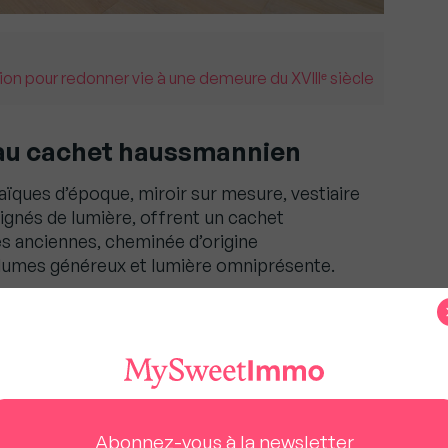
ion pour redonner vie à une demeure du XVIIIᵉ siècle
e au cachet haussmannien
saïques d’époque, miroir sur mesure, vestiaire
aignés de lumière, offrent un cachet
s anciennes, cheminée d’origine
lumes généreux et lumière omniprésente.
 un esprit méditerranéen chic,
ériaux nobles.
on 50 m²) invite à la sérénité. On y découvre un
une cheminée contemporaine double foyer, et
rels aux finitions soignées (Kerakoll, vasques
Abonnez-vous à la newsletter