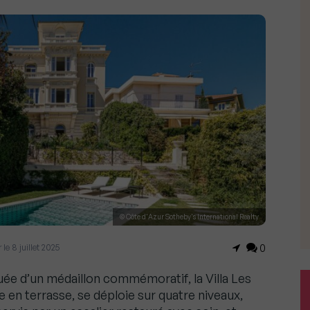
© Côte d'Azur Sotheby's International Realty
r le 8 juillet 2025
0
uée d’un médaillon commémoratif, la Villa Les
e en terrasse, se déploie sur quatre niveaux,