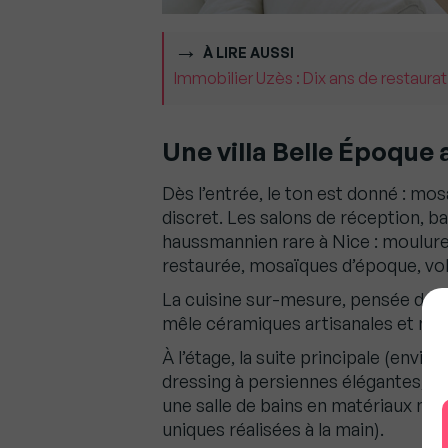
À LIRE AUSSI
Immobilier Uzès : Dix ans de restaurat
Une villa Belle Époqu
Dès l’entrée, le ton est donné : mo
discret. Les salons de réception, b
haussmannien rare à Nice : moulure
restaurée, mosaïques d’époque, vo
La cuisine sur-mesure, pensée dans
mêle céramiques artisanales et mat
À l’étage, la suite principale (envir
dressing à persiennes élégantes, 
une salle de bains en matériaux natu
uniques réalisées à la main).