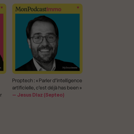
Proptech : « Parler d’intelligence
Marché immobilier : «
artificielle, c’est déjà has been »
pour apporter la vérit
r
Jesus Diaz (Septeo)
prix »
Delphine Rouxel 