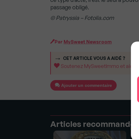
passage obligé.
© Patryssia – Fotolia.com
Par
MySweet Newsroom
CET ARTICLE VOUS A AIDÉ ?
Soutenez MySweetImmo et aidez-no
Ajouter un commentaire
Articles recommandé