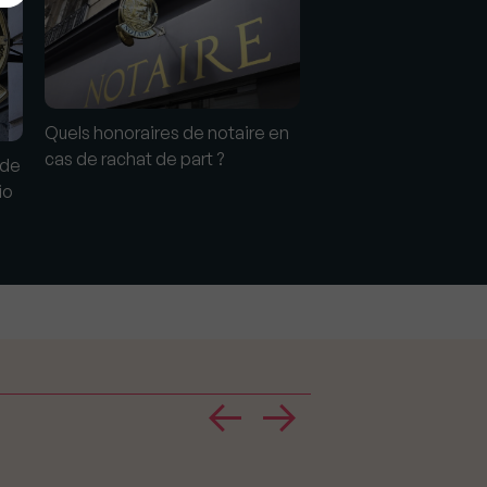
Quels honoraires de notaire en
J'achète une maison
cas de rachat de part ?
notaire peut-il vérif
 de
casier judiciaire, pui
io
opposer ?