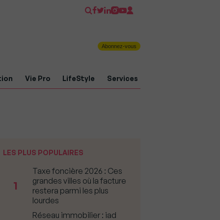
Abonnez-vous
tion
Vie Pro
LifeStyle
Services
LES PLUS POPULAIRES
Taxe foncière 2026 : Ces
grandes villes où la facture
1
restera parmi les plus
lourdes
Réseau immobilier : iad