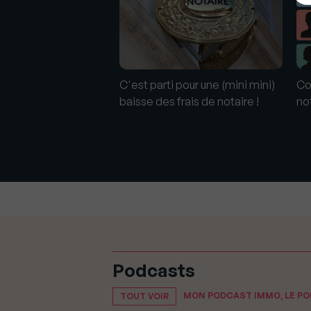
ne maison. Le
C'est parti pour une (mini mini)
Co
t-il vérifier mon
baisse des frais de notaire !
no
iaire, puis-je m'y
Podcasts
MON PODCAST IMMO, LE P
TOUT VOIR