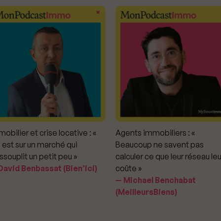
obilier et crise locative : «
Agents immobiliers : «
 est sur un marché qui
Beaucoup ne savent pas
ssouplit un petit peu »
calculer ce que leur réseau leu
avid Benbassat (Bien’ici)
coûte »
Michael Benchabat
(MeilleursBiens)