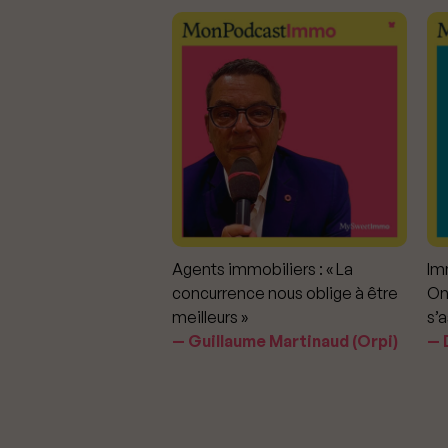
mmobiliers :
Agents immobiliers : « La
Imm
iter les dérapages
concurrence nous oblige à être
On
meilleurs »
s’a
aavedra Largo
Guillaume Martinaud (Orpi)
D