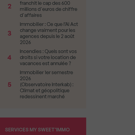
franchit le cap des 600
2
millions d'euros de chiffre
d'affaires
Immobilier : Ce que l’AI Act
change vraiment pour les
3
agences depuis le 2 août
2026
Incendies : Quels sont vos
4
droits si votre location de
vacances est annulée ?
Immobilier 1er semestre
2026
5
(Observatoire Interkab) :
Climat et géopolitique
redessinent marché
SERVICES MY SWEET'IMMO