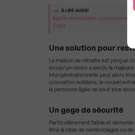
À LIRE AUSSI
Agents immobiliers : « La concurrence
(Orpi)
Une solution pour rest
La maison de retraite est perçue c
lorsqu’un senior a perdu la majeure
intergénérationnelle peut alors êtr
colocation solidaire, le nouvel entr
la personne âgée ne peut plus accomp
Un gage de sécurité
Particulièrement faible et démunie
être la cible de cambriolages ou de 