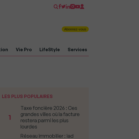
Abonnez-vous
tion
Vie Pro
LifeStyle
Services
LES PLUS POPULAIRES
Taxe foncière 2026 : Ces
grandes villes où la facture
1
restera parmi les plus
lourdes
Réseau immobilier : iad