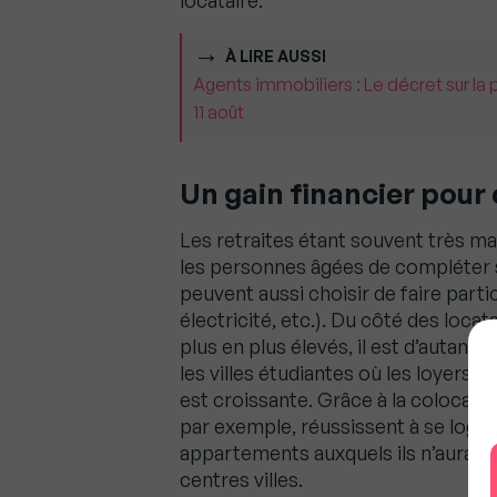
locataire.
À LIRE AUSSI
Agents immobiliers : Le décret sur la 
11 août
Un gain financier pour
Les retraites étant souvent très m
les personnes âgées de compléter s
peuvent aussi choisir de faire parti
électricité, etc.). Du côté des locat
plus en plus élevés, il est d’autant p
les villes étudiantes où les loyers
est croissante. Grâce à la colocati
par exemple, réussissent à se loge
appartements auxquels ils n’aurai
centres villes.