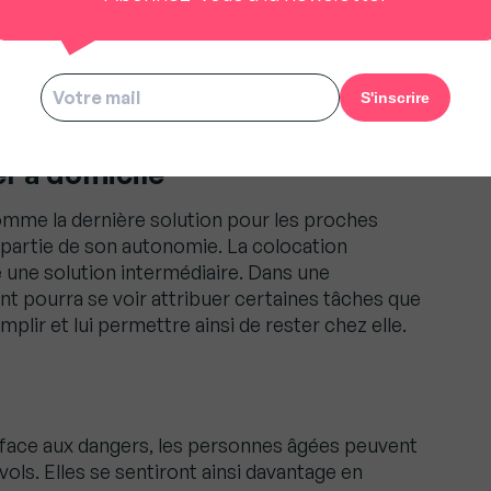
 nous oblige à être meilleurs », Guillaume Martinaud
er à domicile
omme la dernière solution pour les proches
 partie de son autonomie. La colocation
e une solution intermédiaire. Dans une
ant pourra se voir attribuer certaines tâches que
lir et lui permettre ainsi de rester chez elle.
 face aux dangers, les personnes âgées peuvent
vols. Elles se sentiront ainsi davantage en