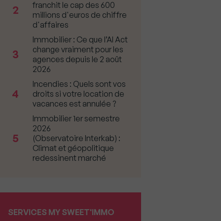
franchit le cap des 600
2
millions d'euros de chiffre
d'affaires
Immobilier : Ce que l’AI Act
change vraiment pour les
3
agences depuis le 2 août
2026
Incendies : Quels sont vos
4
droits si votre location de
vacances est annulée ?
Immobilier 1er semestre
2026
5
(Observatoire Interkab) :
Climat et géopolitique
redessinent marché
SERVICES MY SWEET'IMMO