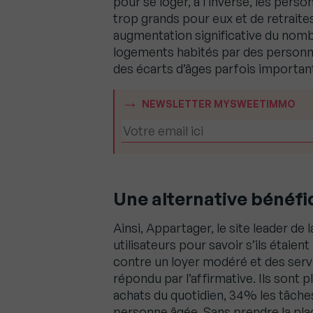
pour se loger, à l’inverse, les per
trop grands pour eux et de retraite
augmentation significative du nomb
logements habités par des personn
des écarts d’âges parfois importan
NEWSLETTER MYSWEETIMMO
Une alternative bénéfi
Ainsi, Appartager, le site leader de 
utilisateurs pour savoir s’ils étaie
contre un loyer modéré et des ser
répondu par l’affirmative. Ils sont pl
achats du quotidien, 34% les tâches
personne âgée. Sans prendre la plac