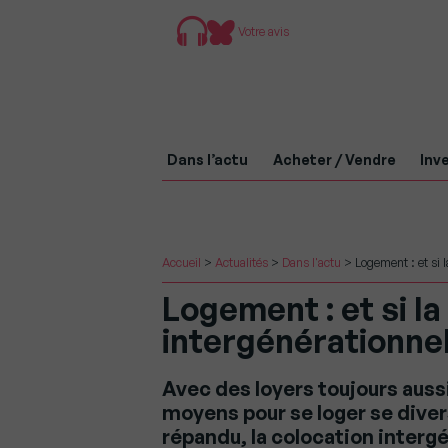
Votre avis
Dans l’actu
Acheter / Vendre
Inve
Accueil
>
Actualités
>
Dans l'actu
>
Logement : et si l
Logement : et si la
intergénérationnell
Avec des loyers toujours aussi
moyens pour se loger se diver
répandu, la colocation interg