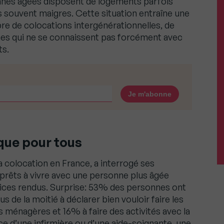
sonnes âgées disposent de logements parfois
s souvent maigres. Cette situation entraîne une
re de colocations intergénérationnelles, de
es qui ne se connaissent pas forcément avec
ts.
que pour tous
la colocation en France, a interrogé ses
nt prêts à vivre avec une personne plus âgée
vices rendus. Surprise: 53% des personnes ont
us de la moitié à déclarer bien vouloir faire les
 ménagères et 16% à faire des activités avec la
e d’une infirmière ou d’une aide-soignante, une