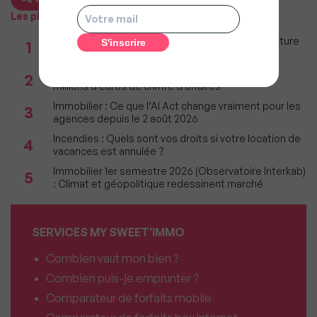
Les plus populaires
Taxe foncière 2026 : Ces grandes villes où la facture
1
restera parmi les plus lourdes
Réseau immobilier : iad franchit le cap des 600
2
millions d'euros de chiffre d'affaires
Immobilier : Ce que l’AI Act change vraiment pour les
3
agences depuis le 2 août 2026
Incendies : Quels sont vos droits si votre location de
4
vacances est annulée ?
Immobilier 1er semestre 2026 (Observatoire Interkab)
5
: Climat et géopolitique redessinent marché
SERVICES MY SWEET'IMMO
Combien vaut mon bien ?
Combien puis-je emprunter ?
Comparateur de forfaits mobile