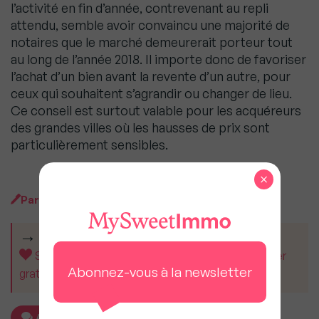
l’activité en fin d’année, contrevenant au repli
attendu, semble avoir convaincu une majorité de
notaires que le marché demeurerait porteur tout
au long de l’année 2018. Il importe donc de favoriser
l’achat d’un bien avant la revente d’un autre, pour
ceux qui souhaitent s’agrandir ou changer de lieu.
Ce conseil est surtout valable pour les acquéreurs
des grandes villes où les hausses de prix sont
particulièrement sensibles.
×
Par
MySweet Newsroom
CET ARTICLE VOUS A AIDÉ ?
Soutenez MySweetImmo et aidez-nous à rester
Abonnez-vous à la newsletter
gratuit pour tous.
Ajouter un commentaire