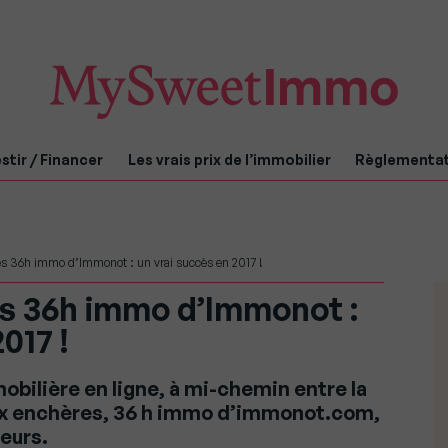
stir / Financer
Les vrais prix de l’immobilier
Règlementa
ves 36h immo d’Immonot : un vrai succès en 2017 !
es 36h immo d’Immonot :
017 !
obilière en ligne, à mi-chemin entre la
aux enchères, 36 h immo d’immonot.com,
deurs.