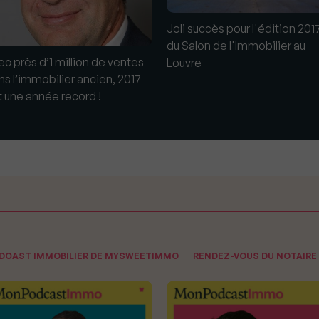
Joli succès pour l'édition 201
du Salon de l'Immobilier au
ec près d’1 million de ventes
Louvre
ns l’immobilier ancien, 2017
t une année record !
ODCAST IMMOBILIER DE MYSWEETIMMO
RENDEZ-VOUS DU NOTAIRE