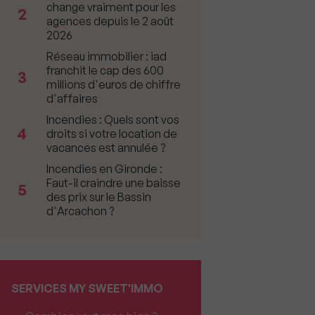
change vraiment pour les
2
agences depuis le 2 août
2026
Réseau immobilier : iad
franchit le cap des 600
3
millions d'euros de chiffre
d'affaires
Incendies : Quels sont vos
4
droits si votre location de
vacances est annulée ?
Incendies en Gironde :
Faut-il craindre une baisse
5
des prix sur le Bassin
d'Arcachon ?
SERVICES MY SWEET'IMMO