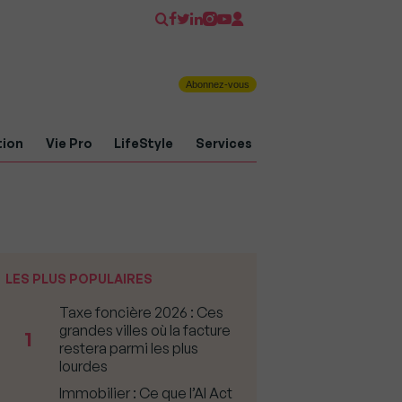
Abonnez-vous
tion
Vie Pro
LifeStyle
Services
LES PLUS POPULAIRES
Taxe foncière 2026 : Ces
grandes villes où la facture
1
restera parmi les plus
lourdes
Immobilier : Ce que l’AI Act