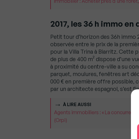
Immobilier : Acheter près d'une forêt,
2017, les 36 h immo en
Petit tour d’horizon des 36h immo 2
observée entre le prix de la premièr
pour la Villa Trina à Biarritz. Cette
de plus de 400 m² dispose d’une vue
à proximité du centre-ville a su co
parquet, moulures, fenêtres art dé
000 € en première offre possible, 
par un architecte espagnol, s’est f
À LIRE AUSSI
Agents immobiliers : « La concurrence
(Orpi)