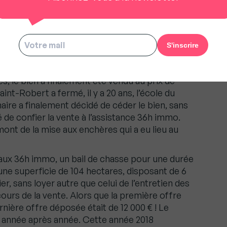
on et une école vendues en
e d’une perception et d’une école primaire en
e perception de Pompadour avait pourtant tout
 la ville, mais elle ne trouvait pas preneur. Avec
s, le bien a finalement été vendu au prix de
nt-Robert a fermé, il y a 20 ans, l’école du
e maire a finalement décidé de céder le bien, sans
dé de confier la vente à l’assistance 36h immo.
mont de la mise aux enchères qui a eu lieu au
 aux 36h immo, un bail de chasse pour une durée
’une superficie de 104 hectares, disposant de 6
er, sans loyer autre que celui de l’entretien des
 cours de la vente. Alors que la première offre
ernière offre déposée était de 12 000 € ! Le
 année après année. Cette année 2018