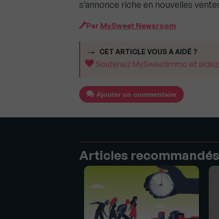
s’annonce riche en nouvelles vente
Par
MySweet Newsroom
CET ARTICLE VOUS A AIDÉ ?
Soutenez MySweetImmo et aidez-no
Ajouter un commentaire
Articles recommandé