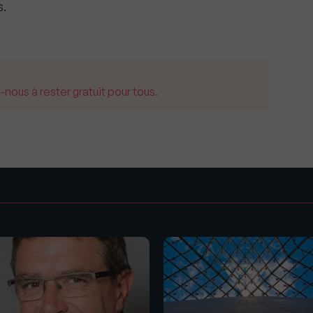
s.
us à rester gratuit pour tous.
s