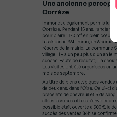
Une ancienne percepti
Corrèze
Immonot a également permis la vent
Corrèze. Pendant 15 ans, l’ancienn
pour plaire : 170 m² en plein cœur de
l’assistance 36h immo, en 6 semaine
réserve de la mairie. La commune Sai
village. Il y a un peu plus d’un an l
succès. Faute de résultat, il a déci
Les visites ont été organisées en a
mois de septembre.
Au titre de biens atypiques vendus
de deux ans, dans l’Oise. Celui-ci d
bracelets de chevreuil et 5 de sangli
allées, a vu ses offres s’envoler au
possible était ouverte à 500 €, la d
succès des ventes 36h se confirme