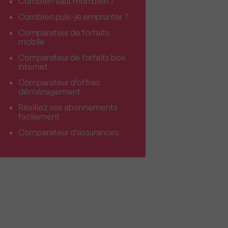
Combien vaut mon bien ?
Combien puis-je emprunter ?
Comparateur de forfaits
mobile
Comparateur de forfaits box
Internet
Comparateur d’offres
déménagement
Résiliez vos abonnements
facilement
Comparateur d’assurances