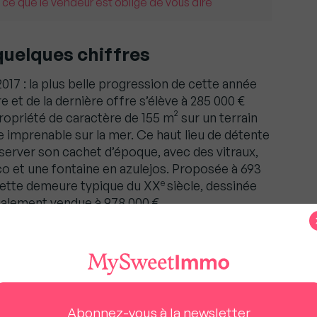
 ce que le vendeur est obligé de vous dire
 quelques chiffres
017 : la plus belle progression de cette année
e et de la dernière offre s’élève à 285 000 €
 propriété de caractère de 155 m² sur un terrain
 imprenable sur la mer. Ce haut lieu de détente
nserver son cachet d’époque, avec des vitraux,
co et une fontaine en azulejos. Proposée à 693
e
cette demeure typique du XX
siècle, dessinée
inalement vendue à 978 000 €.
 nous oblige à être meilleurs », Guillaume Martinaud
Abonnez-vous à la newsletter