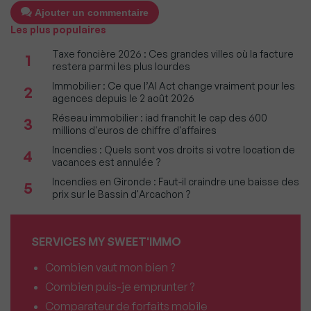
Ajouter un commentaire
Les plus populaires
Taxe foncière 2026 : Ces grandes villes où la facture
1
restera parmi les plus lourdes
Immobilier : Ce que l’AI Act change vraiment pour les
2
agences depuis le 2 août 2026
Réseau immobilier : iad franchit le cap des 600
3
millions d'euros de chiffre d'affaires
Incendies : Quels sont vos droits si votre location de
4
vacances est annulée ?
Incendies en Gironde : Faut-il craindre une baisse des
5
prix sur le Bassin d'Arcachon ?
SERVICES MY SWEET'IMMO
Combien vaut mon bien ?
Combien puis-je emprunter ?
Comparateur de forfaits mobile