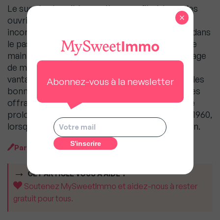
Le succès des cités ouvrières profita à tous : les
×
ouvriers bénéficiaient de conditions de vie
incomparables à ce qu’ils avaient pu connaître dans
le passé, les entreprises, elles, s’attachaient une
main d’œuvre de qualité et amélioraient leur image
de marque. Pour recruter, nombre d’entre elles
vantaient d’ailleurs leur action sociale ainsi que les
Abonnez-vous à la newsletter
bonnes conditions de vie et de logement qu’elles
offraient. La construction de cités ouvrières se
prolongea d’ailleurs jusqu’au début des années 1960,
lorsque la crise permanente du logement prit fin.
Par
MySweet Newsroom
CET ARTICLE VOUS A AIDÉ ?
Soutenez MySweetImmo et aidez-nous à rester
gratuit pour tous.