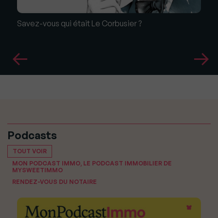
Savez-vous qui était Le Corbusier ?
Podcasts
TOUT VOIR
MON PODCAST IMMO, LE PODCAST IMMOBILIER DE
MYSWEETIMMO
RENDEZ-VOUS DU NOTAIRE