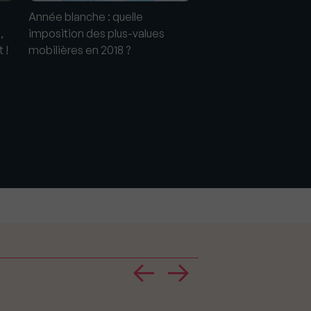
Année blanche : quelle
,
imposition des plus-values
 !
mobilières en 2018 ?
"Augmentation des « 
notaire » : une erreur
Philippe Taboret, pr
l'APIC