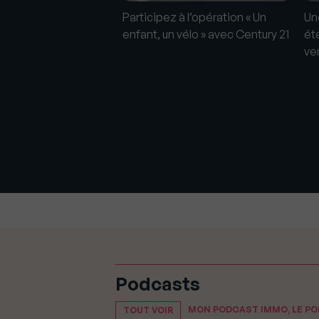
Participez à l’opération « Un
Un
enfant, un vélo » avec Century 21
ét
ve
ion des « frais de
une erreur politique",
boret, président de
Podcasts
MON PODCAST IMMO, LE P
TOUT VOIR