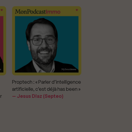
Proptech : « Parler d’intelligence
Marché immobilier : «
artificielle, c’est déjà has been »
pour apporter la vérit
r
Jesus Diaz (Septeo)
prix »
Delphine Rouxel 