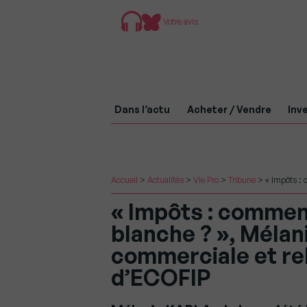
Votre avis
Dans l’actu
Acheter / Vendre
Inve
Accueil
>
Actualités
>
Vie Pro
>
Tribune
>
« Impôts : 
« Impôts : commen
blanche ? », Mélan
commerciale et re
d’ECOFIP