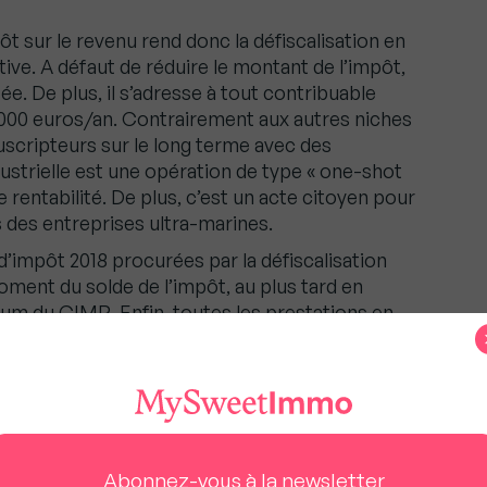
t sur le revenu rend donc la défiscalisation en
ctive. A défaut de réduire le montant de l’impôt,
e. De plus, il s’adresse à tout contribuable
 000 euros/an. Contrairement aux autres niches
ouscripteurs sur le long terme avec des
ndustrielle est une opération de type « one-shot
de rentabilité. De plus, c’est un acte citoyen pour
 des entreprises ultra-marines.
 d’impôt 2018 procurées par la défiscalisation
ment du solde de l’impôt, au plus tard en
m du CIMR. Enfin, toutes les prestations en
 la plus grande transparence et de la plus grande
 professionnelle coiffe les risques de montage et
assurances complémentaires qui sécurisent
ste plus qu’à se faire bien conseiller par un CGP.
Abonnez-vous à la newsletter