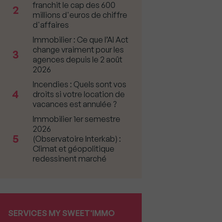
franchit le cap des 600
2
millions d'euros de chiffre
d'affaires
Immobilier : Ce que l’AI Act
change vraiment pour les
3
agences depuis le 2 août
2026
Incendies : Quels sont vos
4
droits si votre location de
vacances est annulée ?
Immobilier 1er semestre
2026
5
(Observatoire Interkab) :
Climat et géopolitique
redessinent marché
SERVICES MY SWEET'IMMO