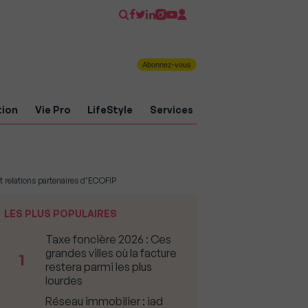
Abonnez-vous
tion
Vie Pro
LifeStyle
Services
t relations partenaires d’ECOFIP
LES PLUS POPULAIRES
Taxe foncière 2026 : Ces
grandes villes où la facture
1
restera parmi les plus
lourdes
Réseau immobilier : iad