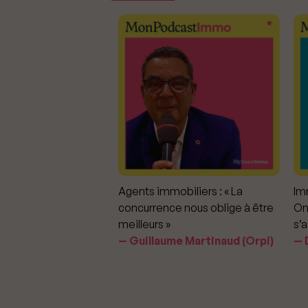
mmobiliers :
Agents immobiliers : « La
Imm
iter les dérapages
concurrence nous oblige à être
On
meilleurs »
s’a
aavedra Largo
Guillaume Martinaud (Orpi)
D