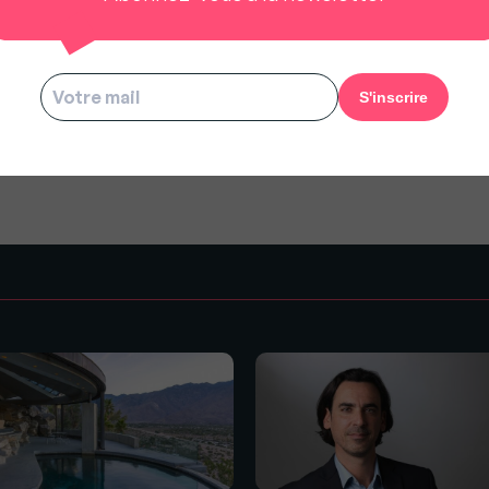
us à rester gratuit pour tous.
s