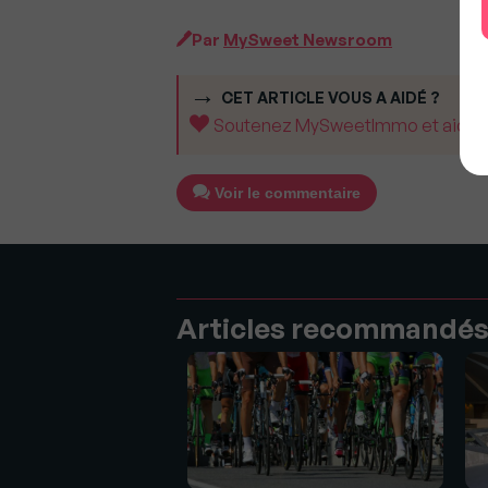
Par
MySweet Newsroom
CET ARTICLE VOUS A AIDÉ ?
Soutenez MySweetImmo et aidez-no
Voir le commentaire
Articles recommandé