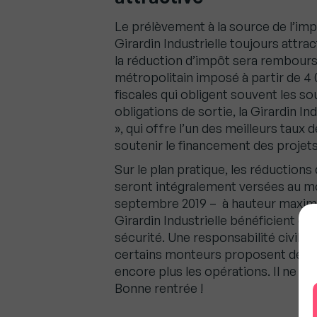
Le prélèvement à la source de l’impô
Girardin Industrielle toujours attra
la réduction d’impôt sera remboursé
métropolitain imposé à partir de 4
fiscales qui obligent souvent les s
obligations de sortie, la Girardin I
», qui offre l’un des meilleurs taux 
soutenir le financement des projets
Sur le plan pratique, les réductions
seront intégralement versées au mo
septembre 2019 – à hauteur maximu
Girardin Industrielle bénéficient de
sécurité. Une responsabilité civile
certains monteurs proposent des 
encore plus les opérations. Il ne re
Bonne rentrée !