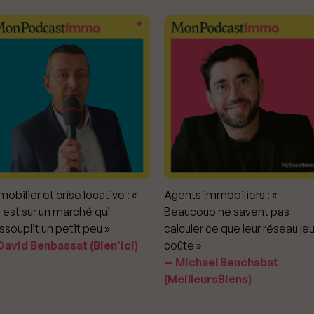
obilier et crise locative : «
Agents immobiliers : «
 est sur un marché qui
Beaucoup ne savent pas
ssouplit un petit peu »
calculer ce que leur réseau leu
avid Benbassat (Bien’ici)
coûte »
Michael Benchabat
(MeilleursBiens)