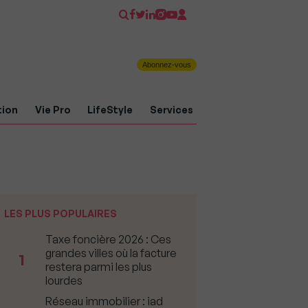
Abonnez-vous
tion
Vie Pro
LifeStyle
Services
LES PLUS POPULAIRES
Taxe foncière 2026 : Ces
grandes villes où la facture
1
restera parmi les plus
lourdes
Réseau immobilier : iad