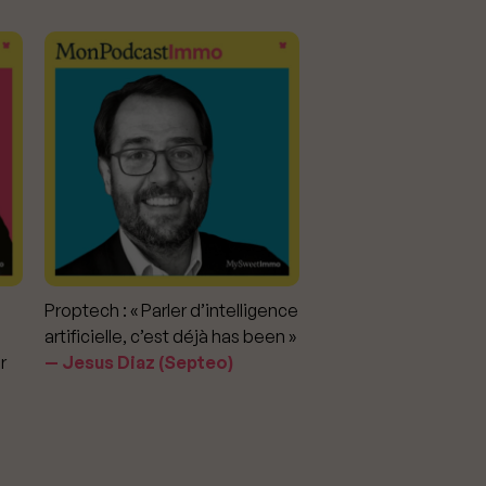
Proptech : « Parler d’intelligence
Marché immobilier : «
artificielle, c’est déjà has been »
pour apporter la vérit
r
Jesus Diaz (Septeo)
prix »
Delphine Rouxel 