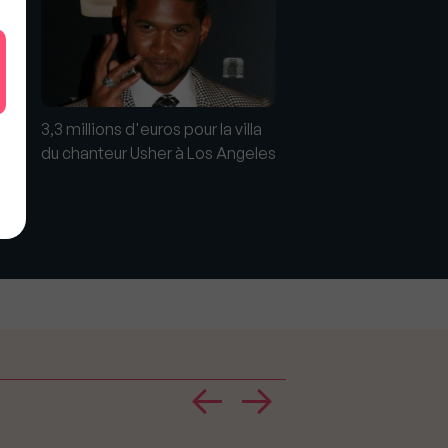
vue
3,3 millions d'euros pour la villa
s à
du chanteur Usher à Los Angeles
Cap d'Ail : la Villa Ma
cherche preneur à 27
d'euros