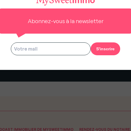
Abonnez-vous à la newsletter
 villa autrefois habitée par
Top modèle cède villa avec 
izabeth Taylor pour 20 millions
mer pour 60 millions de dollar
dollars !
Malibu
ODCAST IMMOBILIER DE MYSWEETIMMO
RENDEZ-VOUS DU NOTAIRE