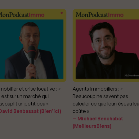
obilier et crise locative : «
Agents immobiliers : «
 est sur un marché qui
Beaucoup ne savent pas
ssouplit un petit peu »
calculer ce que leur réseau leu
avid Benbassat (Bien’ici)
coûte »
Michael Benchabat
(MeilleursBiens)