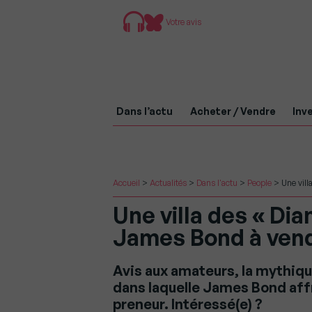
Votre avis
Dans l’actu
Acheter / Vendre
Inve
Accueil
>
Actualités
>
Dans l'actu
>
People
>
Une vill
Une villa des « Di
James Bond à vendr
Avis aux amateurs, la mythique
dans laquelle James Bond aff
preneur. Intéressé(e) ?