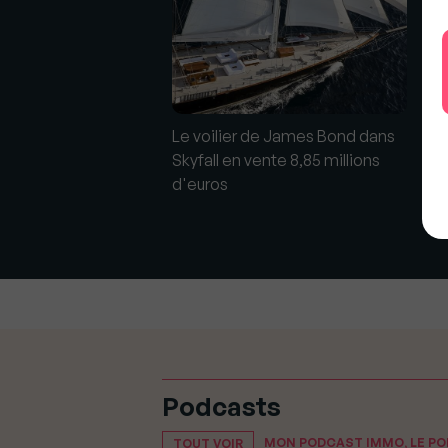
Une
Le voilier de James Bond dans
El
Skyfall en vente 8,85 millions
la Villa Marizzina
de 
d'euros
neur à 27 millions
Podcasts
MON PODCAST IMMO, LE P
TOUT VOIR