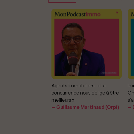
mmobiliers :
Agents immobiliers : « La
Imm
iter les dérapages
concurrence nous oblige à être
On
meilleurs »
s’a
aavedra Largo
Guillaume Martinaud (Orpi)
D