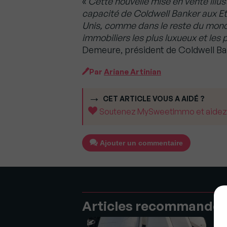
«
Cette nouvelle mise en vente illust
capacité de Coldwell Banker aux Et
Unis, comme dans le reste du monde
immobiliers les plus luxueux et le
Demeure, président de Coldwell B
Par
Ariane Artinian
CET ARTICLE VOUS A AIDÉ ?
Soutenez MySweetImmo et aidez-no
Ajouter un commentaire
Articles recommandé