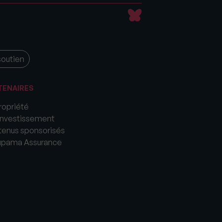
soutien
TENAIRES
opriété
nvestissement
enus sponsorisés
upama Assurance