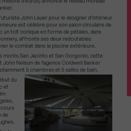
,1 millions d’euros) annonce le réseau mondial
anker.
futuriste John Lauer pour le designer d’intérieur
emeure est célèbre pour son salon circulaire de
c un toit conique en forme de pétales, dans
Connery, affronte ses deux redoutables
ner le combat dans la piscine extérieure.
s monts San Jacinto et San Gorgonio, cette
nt John Nelson de l’agence Coldwell Banker
otamment 5 chambres et 5 salles de bain.
début du
c et
alm
geles,
rcours
e de
Hughes.