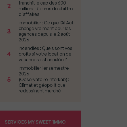
franchit le cap des 600
2
millions d'euros de chiffre
d'affaires
Immobilier : Ce que l’AI Act
change vraiment pour les
3
agences depuis le 2 août
2026
Incendies : Quels sont vos
4
droits si votre location de
vacances est annulée ?
Immobilier 1er semestre
2026
5
(Observatoire Interkab) :
Climat et géopolitique
redessinent marché
SERVICES MY SWEET'IMMO