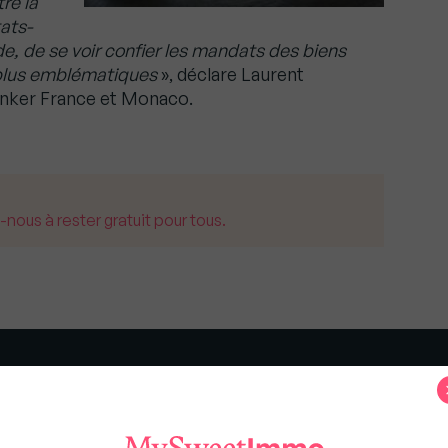
re la
ats-
, de se voir confier les mandats des biens
s plus emblématiques
», déclare Laurent
anker France et Monaco.
us à rester gratuit pour tous.
s