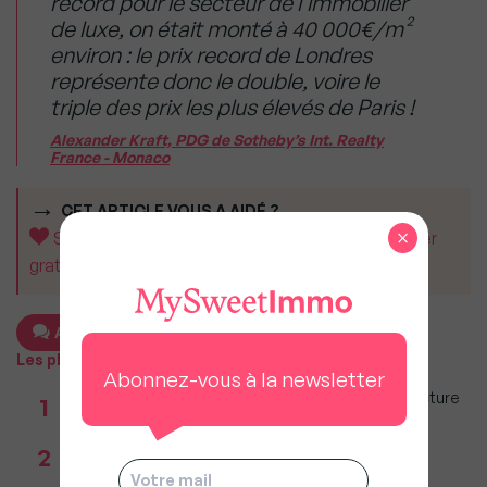
record pour le secteur de l’immobilier
de luxe, on était monté à 40 000€/m²
environ : le prix record de Londres
représente donc le double, voire le
triple des prix les plus élevés de Paris !
Alexander Kraft, PDG de Sotheby’s Int. Realty
France - Monaco
CET ARTICLE VOUS A AIDÉ ?
×
Soutenez MySweetImmo et aidez-nous à rester
gratuit pour tous.
Ajouter un commentaire
Les plus populaires
Abonnez-vous à la newsletter
Taxe foncière 2026 : Ces grandes villes où la facture
1
restera parmi les plus lourdes
Réseau immobilier : iad franchit le cap des 600
2
millions d'euros de chiffre d'affaires