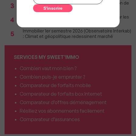
Incendies : Quels sont vos droits si votre location de
3
vacances est annulée ?
Immobilier : Ce que l’AI Act change vraiment pour les
4
agences depuis le 2 août 2026
Immobilier 1er semestre 2026 (Observatoire Interkab)
5
: Climat et géopolitique redessinent marché
SERVICES MY SWEET'IMMO
Combien vaut mon bien ?
Combien puis-je emprunter ?
Comparateur de forfaits mobile
Comparateur de forfaits box Internet
Comparateur d’offres déménagement
Résiliez vos abonnements facilement
Comparateur d’assurances