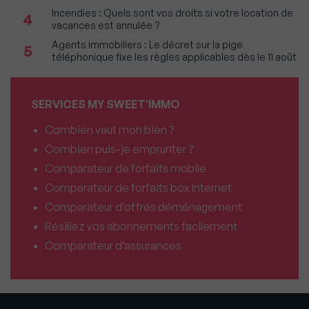
Incendies : Quels sont vos droits si votre location de
4
vacances est annulée ?
Agents immobiliers : Le décret sur la pige
5
téléphonique fixe les règles applicables dès le 11 août
SERVICES MY SWEET'IMMO
Combien vaut mon bien ?
Combien puis-je emprunter ?
Comparateur de forfaits mobile
Comparateur de forfaits box Internet
Comparateur d’offres déménagement
Résiliez vos abonnements facilement
Comparateur d’assurances