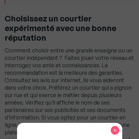
Choisissez un courtier
expérimenté avec une bonne
réputation
Comment choisir entre une grande enseigne ou un
courtier indépendant ?
Faites jouer votre réseau et
interrogez vos amis et connaissances. La
recommandation est la meilleure des garanties.
Consultez les avis sur internet, ils vous aideront
dans votre choix. Préférez un courtier qui a pignon
sur rue et qui exerce le métier depuis plusieurs
années. Vérifiez qu’il affiche le nom de ses
partenaires sur ses publicités et ses documents
d’information. Si vous optez pour un courtier en
ligne, vérifiez son champs d’actions : s’agit-il d’une
×
plateforme qui transmets uniquement mes