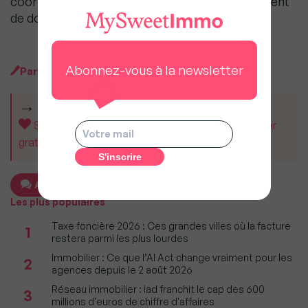
coordonnées ou vais-je bénéficier d’un traitement
de dossier personnalisé ?
Abonnez-vous à la newsletter
Par
MySweet Newsroom
CET ARTICLE VOUS A AIDÉ ?
Soutenez MySweetImmo et aidez-nous à rester
gratuit pour tous.
Ajouter un commentaire
Les plus populaires
Taxe foncière 2026 : Ces grandes villes où la facture
1
restera parmi les plus lourdes
Immobilier : Ce que l’AI Act change vraiment pour les
2
agences depuis le 2 août 2026
Réseau immobilier : iad franchit le cap des 600
3
millions d'euros de chiffre d'affaires