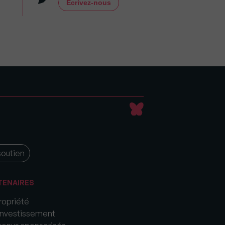
Écrivez-nous
soutien
TENAIRES
opriété
nvestissement