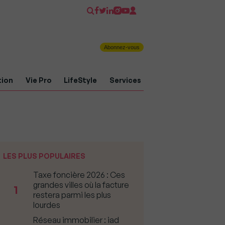
Abonnez-vous
tion
Vie Pro
LifeStyle
Services
LES PLUS POPULAIRES
Taxe foncière 2026 : Ces
grandes villes où la facture
1
restera parmi les plus
lourdes
Réseau immobilier : iad