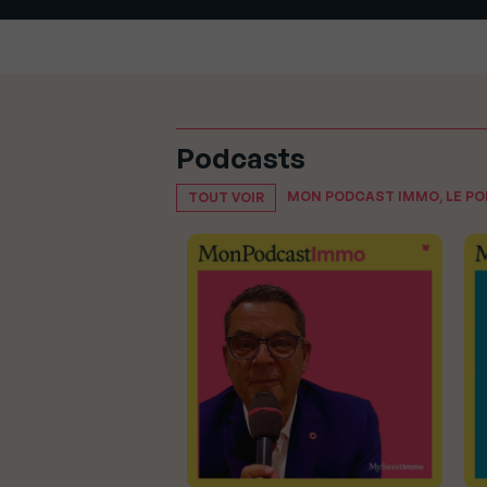
Podcasts
MON PODCAST IMMO, LE P
TOUT VOIR