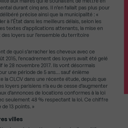
lité aux maires qui le souhaitent de mettre en
tal durant cinq ans. Il n’en fallait pas plus pour
 délibéré précise ainsi que la municipalité : «
r à l’État dans les meilleurs délais, selon les
 les textes d’applications attenants, la mise en
 des loyers sur l’ensemble du territoire
 ont de quoi s’arracher les cheveux avec ce
oût 2015, l’encadrement des loyers avait été gelé
if le 28 novembre 2017. Ils vont désormais
our une période de 5 ans… sauf énième
 la CLCV dans une récente étude, depuis que
des loyers parisiens n’a eu de cesse d’augmenter
taux d’annonces de locations conformes à la loi
ec seulement 48 % respectant la loi. Ce chiffre
 de 13 points. »
es villes