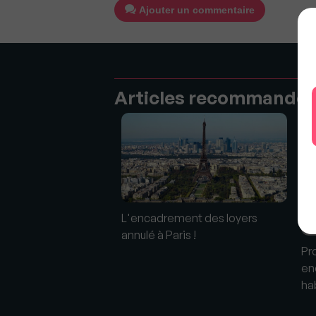
Ajouter un commentaire
Articles recommandé
ent des loyers est
L'encadrement des loyers
our un an en zone
annulé à Paris !
Pr
en
ha