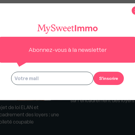
s
Abonnez-vous à la newsletter
Immobilier Lille : où en est-on
sur l'encadrement des loyers
ojet de loi ELAN et
cadrement des loyers : une
bileté coupable