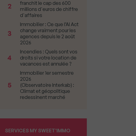
franchit le cap des 600
2
millions d'euros de chiffre
d'affaires
Immobilier : Ce que l’AI Act
change vraiment pour les
3
agences depuis le 2 août
2026
Incendies : Quels sont vos
4
droits si votre location de
vacances est annulée ?
Immobilier 1er semestre
2026
5
(Observatoire Interkab) :
Climat et géopolitique
redessinent marché
SERVICES MY SWEET'IMMO