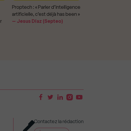
Proptech : « Parler d’intelligence
Marché immobilier : «
artificielle, c’est déjà has been »
pour apporter la vérit
r
Jesus Diaz (Septeo)
prix »
Delphine Rouxel 
Contactez la rédaction