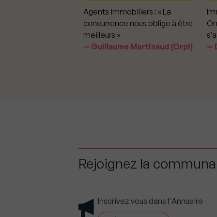
mmobiliers :
Agents immobiliers : « La
Imm
iter les dérapages
concurrence nous oblige à être
On
meilleurs »
s’a
aavedra Largo
Guillaume Martinaud (Orpi)
D
Rejoignez la commun
Inscrivez vous dans l'Annuaire