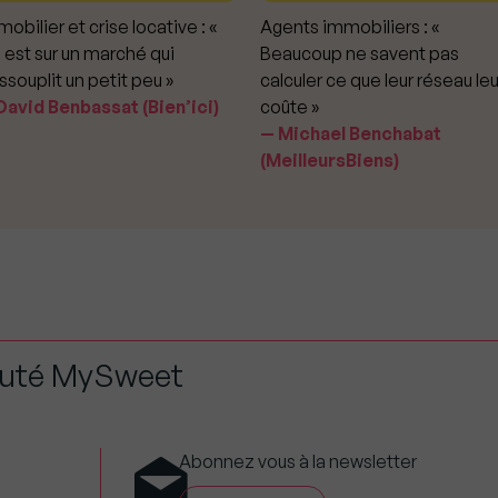
obilier et crise locative : «
Agents immobiliers : «
 est sur un marché qui
Beaucoup ne savent pas
ssouplit un petit peu »
calculer ce que leur réseau leu
avid Benbassat (Bien’ici)
coûte »
Michael Benchabat
(MeilleursBiens)
auté MySweet
Abonnez vous à la newsletter