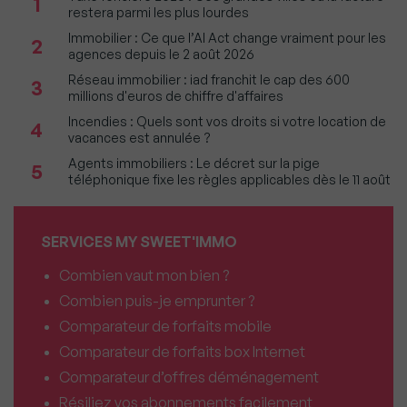
1
restera parmi les plus lourdes
Immobilier : Ce que l’AI Act change vraiment pour les
2
agences depuis le 2 août 2026
Réseau immobilier : iad franchit le cap des 600
3
millions d'euros de chiffre d'affaires
Incendies : Quels sont vos droits si votre location de
4
vacances est annulée ?
Agents immobiliers : Le décret sur la pige
5
téléphonique fixe les règles applicables dès le 11 août
SERVICES MY SWEET'IMMO
Combien vaut mon bien ?
Combien puis-je emprunter ?
Comparateur de forfaits mobile
Comparateur de forfaits box Internet
Comparateur d’offres déménagement
Résiliez vos abonnements facilement