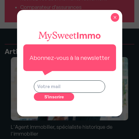
Comparateur d’assurances
×
Articles recommandés
Abonnez-vous à la newsletter
L'Agent immobilier, spécialiste historique de
l'immobilier