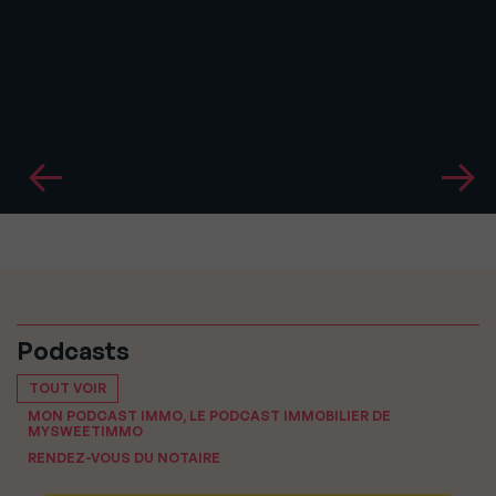
Podcasts
TOUT VOIR
MON PODCAST IMMO, LE PODCAST IMMOBILIER DE
MYSWEETIMMO
RENDEZ-VOUS DU NOTAIRE