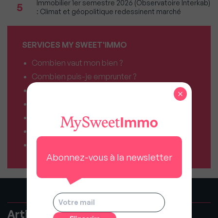
Immobilier 1er semestre 2026 (Observatoire Interkab)
5
: Climat et géopolitique redessinent marché
SERVICES MY SWEET'IMMO
Combien vaut mon bien ?
Combien puis-je emprunter ?
Comparateur de forfaits mobile
×
Comparateur de forfaits box Internet
Comparateur d’offres déménagement
Résiliez vos abonnements facilement
Comparateur d’assurances
Abonnez-vous à la newsletter
Articles recommandés