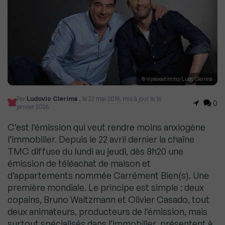
© mysweetimmo/Ludo Clerima
Par
Ludovic Clerima
, le 22 mai 2019, mis à jour le 16
0
janvier 2026
C’est l’émission qui veut rendre moins anxiogène
l’immobilier. Depuis le 22 avril dernier la chaîne
TMC diffuse du lundi au jeudi, dès 8h20 une
émission de téléachat de maison et
d’appartements nommée Carrément Bien(s). Une
première mondiale. Le principe est simple : deux
copains, Bruno Waitzmann et Olivier Casado, tout
deux animateurs, producteurs de l’émission, mais
surtout spécialisés dans l’immobilier ,présentent à