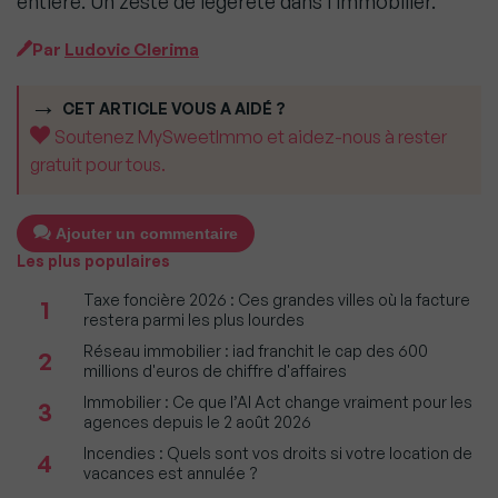
entière. Un zeste de légèreté dans l’immobilier.
Par
Ludovic Clerima
CET ARTICLE VOUS A AIDÉ ?
Soutenez MySweetImmo et aidez-nous à rester
gratuit pour tous.
Ajouter un commentaire
Les plus populaires
Taxe foncière 2026 : Ces grandes villes où la facture
1
restera parmi les plus lourdes
Réseau immobilier : iad franchit le cap des 600
2
millions d'euros de chiffre d'affaires
Immobilier : Ce que l’AI Act change vraiment pour les
3
agences depuis le 2 août 2026
Incendies : Quels sont vos droits si votre location de
4
vacances est annulée ?