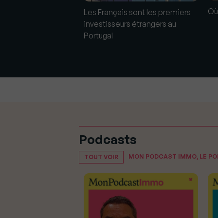
Où 
ussir son achat
Les Français sont les premiers
au Portugal
investisseurs étrangers au
Portugal
Podcasts
MON PODCAST IMMO, LE P
TOUT VOIR