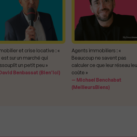
obilier et crise locative : «
Agents immobiliers : «
 est sur un marché qui
Beaucoup ne savent pas
ssouplit un petit peu »
calculer ce que leur réseau leu
avid Benbassat (Bien’ici)
coûte »
Michael Benchabat
(MeilleursBiens)