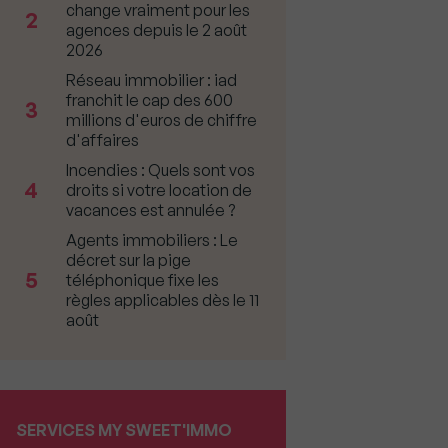
change vraiment pour les
2
agences depuis le 2 août
2026
Réseau immobilier : iad
franchit le cap des 600
3
millions d'euros de chiffre
d'affaires
Incendies : Quels sont vos
4
droits si votre location de
vacances est annulée ?
Agents immobiliers : Le
décret sur la pige
5
téléphonique fixe les
règles applicables dès le 11
août
SERVICES MY SWEET'IMMO