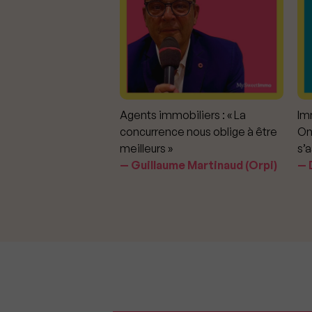
mmobiliers :
Agents immobiliers : « La
Imm
iter les dérapages
concurrence nous oblige à être
On
meilleurs »
s’a
aavedra Largo
Guillaume Martinaud (Orpi)
D