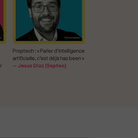
Proptech : « Parler d’intelligence
Marché immobilier : «
artificielle, c’est déjà has been »
pour apporter la vérit
r
Jesus Diaz (Septeo)
prix »
Delphine Rouxel 