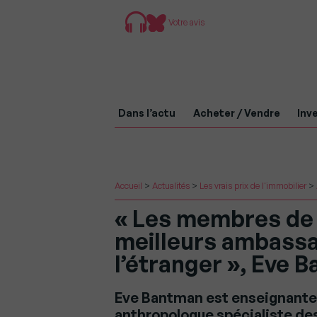
Votre avis
Dans l’actu
Acheter / Vendre
Inve
Accueil
>
Actualités
>
Les vrais prix de l'immobilier
>
« Les membres de l
meilleurs ambassa
l’étranger », Eve
Eve Bantman est enseignante 
anthropologue spécialiste des