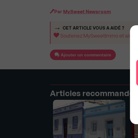
Par
MySweet Newsroom
CET ARTICLE VOUS A AIDÉ ?
Soutenez MySweetImmo et aidez-no
Ajouter un commentaire
Articles recommandé