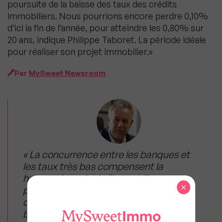
poursuite de la baisse des taux des crédits
immobiliers. Nous pourrions encore perdre 0,10%
d’ici la fin de l’année, pour atteindre les 0,80% sur
20 ans, indique Philippe Taboret. La période idéale
pour réaliser son projet immobilier.»
Par
MySweet Newsroom
« La concurrence entre les banques et
les taux très bas compensent la
hausse des prix de l’immobilier en
×
permettant aux ménages
d’augmenter leur enveloppe
budgétaire en empruntant sur des