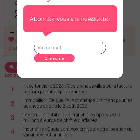
durées plus longues.»
Philippe Taboret, Directeur Général Adjoint de
Cafpi.
Abonnez-vous à la newsletter
CET ARTICLE VOUS A AIDÉ ?
Soutenez MySweetImmo et aidez-nous à rester
gratuit pour tous.
Ajouter un commentaire
Les plus populaires
Taxe foncière 2026 : Ces grandes villes où la facture
1
restera parmi les plus lourdes
Immobilier : Ce que l’AI Act change vraiment pour les
2
agences depuis le 2 août 2026
Réseau immobilier : iad franchit le cap des 600
3
millions d'euros de chiffre d'affaires
Incendies : Quels sont vos droits si votre location de
4
vacances est annulée ?