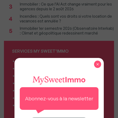
Immobilier : Ce que l’AI Act change vraiment pour les
3
agences depuis le 2 août 2026
Incendies : Quels sont vos droits si votre location de
4
vacances est annulée ?
Immobilier 1er semestre 2026 (Observatoire Interkab)
5
: Climat et géopolitique redessinent marché
SERVICES MY SWEET'IMMO
Combien vaut mon bien ?
×
Combien puis-je emprunter ?
Comparateur de forfaits mobile
Comparateur de forfaits box Internet
Comparateur d’offres déménagement
Résiliez vos abonnements facilement
Abonnez-vous à la newsletter
Comparateur d’assurances