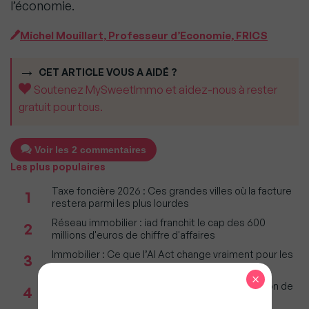
l’économie.
Michel Mouillart, Professeur d’Economie, FRICS
CET ARTICLE VOUS A AIDÉ ?
Soutenez MySweetImmo et aidez-nous à rester
gratuit pour tous.
Voir les 2 commentaires
Les plus populaires
Taxe foncière 2026 : Ces grandes villes où la facture
1
restera parmi les plus lourdes
Réseau immobilier : iad franchit le cap des 600
2
millions d'euros de chiffre d'affaires
Immobilier : Ce que l’AI Act change vraiment pour les
3
agences depuis le 2 août 2026
×
Incendies : Quels sont vos droits si votre location de
4
vacances est annulée ?