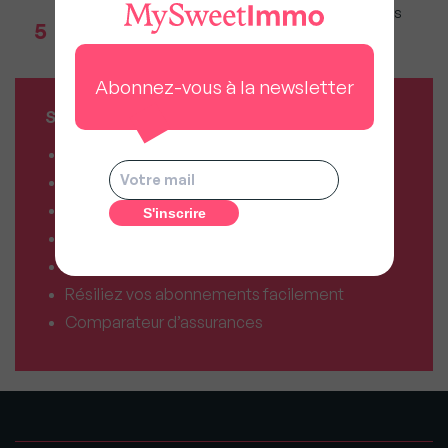
Marché immobilier (bilan Bien'ici) : La majorité des
5
studios partent désormais à la vente, pas à la
location
Abonnez-vous à la newsletter
SERVICES MY SWEET'IMMO
Combien vaut mon bien ?
Combien puis-je emprunter ?
Comparateur de forfaits mobile
Comparateur de forfaits box Internet
Comparateur d’offres déménagement
Résiliez vos abonnements facilement
Comparateur d’assurances