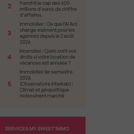
franchit le cap des 600
2
millions d'euros de chiffre
d'affaires
Immobilier : Ce que l’AI Act
change vraiment pour les
3
agences depuis le 2 août
2026
Incendies : Quels sont vos
4
droits si votre location de
vacances est annulée ?
Immobilier 1er semestre
2026
5
(Observatoire Interkab) :
Climat et géopolitique
redessinent marché
SERVICES MY SWEET'IMMO