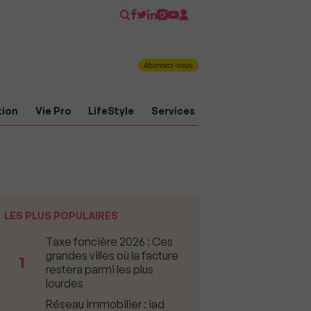
Abonnez-vous
tion
Vie Pro
LifeStyle
Services
LES PLUS POPULAIRES
Taxe foncière 2026 : Ces
grandes villes où la facture
1
restera parmi les plus
lourdes
Réseau immobilier : iad