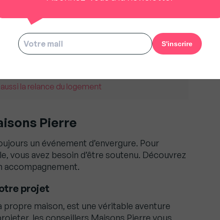
i pourrait vous convaincre de choisir ce
effet, l’enseigne a à coeur de respecter ses
s un dialogue ouvert, durant tout le projet.
viter les mauvaises surprises et aborder la
 sereinement.
 aussi la relance du logement
sons Pierre
toujours un événement d’envergure. Pour
ble, vous avez besoin d’être soutenu. Découvrez
son accompagnement.
otre projet
a propre maison, est une véritable aventure
 projeter, les conseillers Maisons Pierre vous