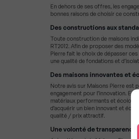
En dehors de ses offres, les engag
bonnes raisons de choisir ce const
Des constructions aux standa
Toute construction de maisons indi
RT2012. Afin de proposer des modèl
Pierre fait le choix de dépasser c
une qualité de fondations et d’isol
Des maisons innovantes et é
Notre avis sur Maisons Pierre est p
engagement pour l’innovation. En ef
matériaux performants et écologiq
d’acquérir un bien innovant et éco
qualité / prix attractif.
Une volonté de transparence