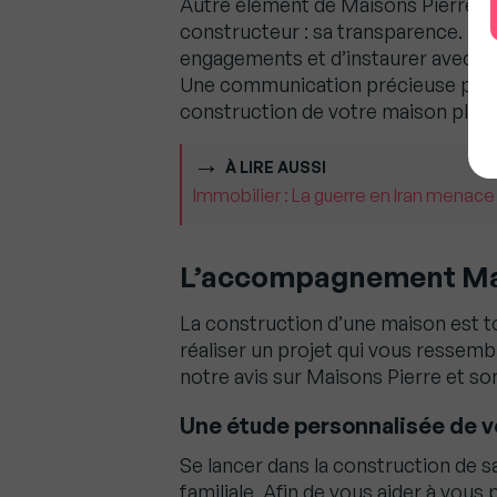
Autre élément de Maisons Pierre qu
constructeur : sa transparence. En 
engagements et d’instaurer avec vou
Une communication précieuse pour é
construction de votre maison plus
À LIRE AUSSI
Immobilier : La guerre en Iran menace
L’accompagnement Mai
La construction d’une maison est 
réaliser un projet qui vous ressem
notre avis sur Maisons Pierre et 
Une étude personnalisée de v
Se lancer dans la construction de s
familiale. Afin de vous aider à vous