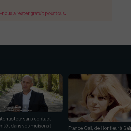
us à rester gratuit pour tous.
s
interrupteur sans contact
entôt dans vos maisons !
France Gall, de Honfleur à Sai