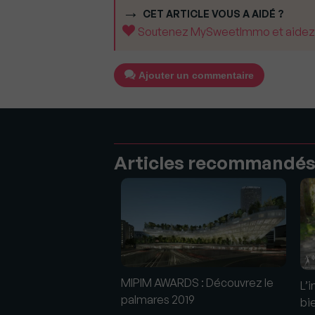
CET ARTICLE VOUS A AIDÉ ?
Soutenez MySweetImmo et aidez-no
Ajouter un commentaire
Articles recommandé
MIPIM AWARDS : Découvrez le
L’
palmares 2019
bi
écouvrez les