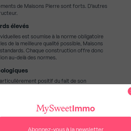
ements de Maisons Pierre sont forts. D’autres
ructeur.
rds élevés
viduelles est soumise à la norme obligatoire
es de la meilleure qualité possible, Maisons
es standards. Chaque construction offre donc
ation au-delà des normes.
cologiques
articulièrement positif du fait de son
fet, l’enseigne intègre pleinement des
ues dans ses offres. De quoi vous permettre
nome en énergie, tout en conservant un rapport
Abonnez-vous à la newsletter