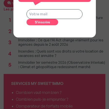
Voir les 2 commentaires
Les plus populaires
Taxe foncière 2026 : Ces grandes villes où la facture
1
restera parmi les plus lourdes
Réseau immobilier : iad franchit le cap des 600
2
millions d'euros de chiffre d'affaires
Immobilier : Ce que l’AI Act change vraiment pour les
3
agences depuis le 2 août 2026
Incendies : Quels sont vos droits si votre location de
4
vacances est annulée ?
Immobilier 1er semestre 2026 (Observatoire Interkab)
5
: Climat et géopolitique redessinent marché
SERVICES MY SWEET'IMMO
Combien vaut mon bien ?
Combien puis-je emprunter ?
Comparateur de forfaits mobile