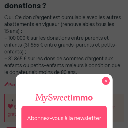
donations ?
Oui. Ce don d’argent est cumulable avec les autres
abattements en vigueur (renouvelables tous les
15 ans) :
– 100 000 € sur les donations entre parents et
enfants (31 865 € entre grands-parents et petits-
enfants) ;
– 31 865 € sur les dons de sommes d’argent aux
enfants ou petits-enfants majeurs à condition que
le donateur ait moins de 80 ans.
×
Par
MySweet Newsroom
CET ARTICLE VOUS A AIDÉ ?
Soutenez MySweetImmo et aidez-nous à rester
gratuit pour tous.
Abonnez-vous à la newsletter