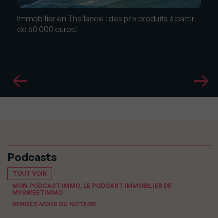
Immobilier en Thaïlande : des prix produits à partir
de 60 000 euros!
Podcasts
TOUT VOIR
MON PODCAST IMMO, LE PODCAST IMMOBILIER DE
MYSWEETIMMO
RENDEZ-VOUS DU NOTAIRE