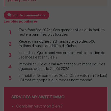
Voir le commentaire
Les plus populaires
Taxe foncière 2026 : Ces grandes villes où la facture
1
restera parmi les plus lourdes
Réseau immobilier : iad franchit le cap des 600
2
millions d'euros de chiffre d'affaires
Incendies : Quels sont vos droits si votre location de
3
vacances est annulée ?
Immobilier : Ce que l’AI Act change vraiment pour les
4
agences depuis le 2 août 2026
Immobilier 1er semestre 2026 (Observatoire Interkab)
5
: Climat et géopolitique redessinent marché
SERVICES MY SWEET'IMMO
Combien vaut mon bien ?