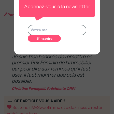
Abonnez-vous à la newsletter
Par
MySweet Newsroom
Je suis très honorée de remettre ce
premier Prix Féminin de l'Immobilier,
car pour dire aux femmes qu'il faut
oser, il faut montrer que cela est
possible.
Christine Fumagalli, Présidente ORPI
CET ARTICLE VOUS A AIDÉ ?
Soutenez MySweetImmo et aidez-nous à rester
gratuit pour tous.