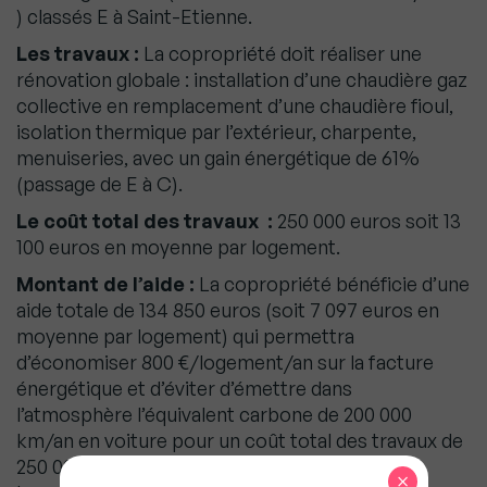
) classés E à Saint-Etienne.
Les travaux :
La copropriété doit réaliser une
rénovation globale : installation d’une chaudière gaz
collective en remplacement d’une chaudière fioul,
isolation thermique par l’extérieur, charpente,
menuiseries, avec un gain énergétique de 61%
(passage de E à C).
Le coût total des travaux :
250 000 euros soit 13
100 euros en moyenne par logement.
Montant de l’aide :
La copropriété bénéficie d’une
aide totale de 134 850 euros (soit 7 097 euros en
moyenne par logement) qui permettra
d’économiser 800 €/logement/an sur la facture
énergétique et d’éviter d’émettre dans
l’atmosphère l’équivalent carbone de 200 000
km/an en voiture pour un coût total des travaux de
250 000 euros (soit 13 100 € en moyenne par
×