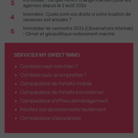
3
agences depuis le 2 août 2026
Incendies : Quels sont vos droits si votre location de
4
vacances est annulée ?
Immobilier 1er semestre 2026 (Observatoire Interkab)
5
: Climat et géopolitique redessinent marché
SERVICES MY SWEET'IMMO
Combien vaut mon bien ?
Combien puis-je emprunter ?
Comparateur de forfaits mobile
Comparateur de forfaits box Internet
Comparateur d’offres déménagement
Résiliez vos abonnements facilement
Comparateur d’assurances