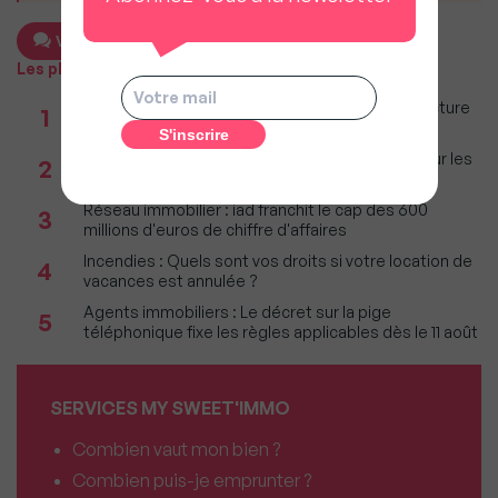
Voir les 2 commentaires
Les plus populaires
Taxe foncière 2026 : Ces grandes villes où la facture
1
restera parmi les plus lourdes
Immobilier : Ce que l’AI Act change vraiment pour les
2
agences depuis le 2 août 2026
Réseau immobilier : iad franchit le cap des 600
3
millions d'euros de chiffre d'affaires
Incendies : Quels sont vos droits si votre location de
4
vacances est annulée ?
Agents immobiliers : Le décret sur la pige
5
téléphonique fixe les règles applicables dès le 11 août
SERVICES MY SWEET'IMMO
Combien vaut mon bien ?
Combien puis-je emprunter ?