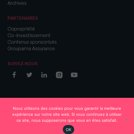
Archives
PARTENAIRES
Copropriété
Co-investissement
Contenus sponsorisés
Groupama Assurance
SUIVEZ-NOUS
© COPYRIGHT 2026 MySweetImmo
Nous utilisons des cookies pour vous garantir la meilleure
expérience sur notre site web. Si vous continuez à utiliser
ce site, nous supposerons que vous en êtes satisfait.
OK