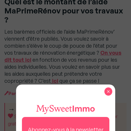
Quel est le montant de l’aide
MaPrimeRénov pour vos travaux
?
Les barèmes officiels de l’aide MaPrimeRénov’
viennent d’être publiés. Vous voulez savoir à
combien s’élève le coup de pouce de l’état pour
vos travaux de rénovation énergétique ?
On vous
dit tout ici
en fonction de vos revenus pour les
aides individuelles. Vous voulez en savoir plus sur
les aides auxquelles peut prétendre votre
copropriété ? C’est
ici
que ça se passe !
×
Par
MySweet Newsroom
CET ARTICLE VOUS A AIDÉ ?
Soutenez MySweetImmo et aidez-nous à rester
gratuit pour tous.
Abonnez-vous à la newsletter