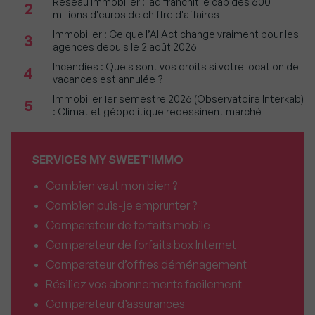
Réseau immobilier : iad franchit le cap des 600
2
millions d'euros de chiffre d'affaires
Immobilier : Ce que l’AI Act change vraiment pour les
3
agences depuis le 2 août 2026
Incendies : Quels sont vos droits si votre location de
4
vacances est annulée ?
Immobilier 1er semestre 2026 (Observatoire Interkab)
5
: Climat et géopolitique redessinent marché
SERVICES MY SWEET'IMMO
Combien vaut mon bien ?
Combien puis-je emprunter ?
Comparateur de forfaits mobile
Comparateur de forfaits box Internet
Comparateur d’offres déménagement
Résiliez vos abonnements facilement
Comparateur d’assurances