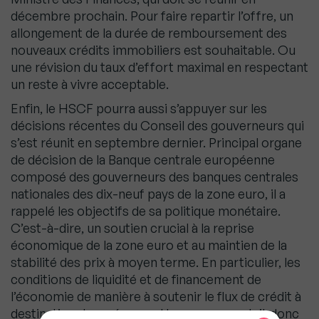
décembre prochain. Pour faire repartir l’offre, un
allongement de la durée de remboursement des
nouveaux crédits immobiliers est souhaitable. Ou
une révision du taux d’effort maximal en respectant
un reste à vivre acceptable.
Enfin, le HSCF pourra aussi s’appuyer sur les
décisions récentes du Conseil des gouverneurs qui
s’est réunit en septembre dernier. Principal organe
de décision de la Banque centrale européenne
composé des gouverneurs des banques centrales
nationales des dix-neuf pays de la zone euro, il a
rappelé les objectifs de sa politique monétaire.
C’est-à-dire, un soutien crucial à la reprise
économique de la zone euro et au maintien de la
stabilité des prix à moyen terme. En particulier, les
conditions de liquidité et de financement de
l’économie de manière à soutenir le flux de crédit à
destination des ménages. Un consensus doit donc