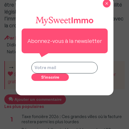
×
être trouvé dans l’équilibre des règles et la stabilité
législatif, pour libérer pleinement le marché de
l’immobilier, pour ses acteurs et pour renouer avec
la croissance économique.
Par
MySweet Newsroom
Abonnez-vous à la newsletter
Didier KLING est Président du Groupe CNCEF, Chambre
Nationale des Conseils Experts Financiers.
CET ARTICLE VOUS A AIDÉ ?
Soutenez MySweetImmo et aidez-nous à rester
gratuit pour tous.
Ajouter un commentaire
Les plus populaires
Taxe foncière 2026 : Ces grandes villes où la facture
1
restera parmi les plus lourdes