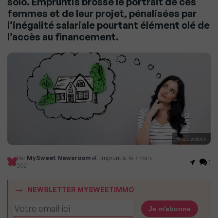
solo. Empruntis brosse le portrait de ces
femmes et de leur projet, pénalisées par
l’inégalité salariale pourtant élément clé de
l’accès au financement.
© adobestock
Par
MySweet Newsroom
et Empruntis
, le 7 mars
1
2021
NEWSLETTER MYSWEETIMMO