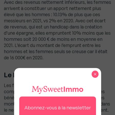
Avec des revenus nettement inférieurs, les femmes
arrivent à constituer un apport nettement plus
élevé que les hommes : 10.13% de plus que ces
messieurs en 2021, vs 2% en 2020. Avec cet écart
de revenus, qui est un handicap dans la création
d’une épargne, elles empruntent 10% moins que les
hommes soit 20 000 € de moins en moyenne en
2021. L’écart du montant de l’emprunt entre les
hommes et les femmes seuls se creuse car il était
de 16 000€ en 2020.
Le PTZ : un coup de pouce
×
Les femmes peuvent compter sur le PTZ pour
compléter leur financement, bien que la part des
bénéficiaires soit équivalente aux hommes et les
montants très proches. Le recentrage du PTZ dans
Abonnez-vous à la newsletter
le neuf en zone tendue ne joue pas favorablement.