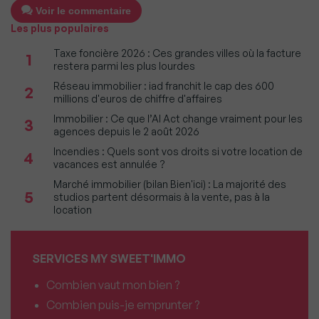
Voir le commentaire
Les plus populaires
Taxe foncière 2026 : Ces grandes villes où la facture
1
restera parmi les plus lourdes
Réseau immobilier : iad franchit le cap des 600
2
millions d'euros de chiffre d'affaires
Immobilier : Ce que l’AI Act change vraiment pour les
3
agences depuis le 2 août 2026
Incendies : Quels sont vos droits si votre location de
4
vacances est annulée ?
Marché immobilier (bilan Bien'ici) : La majorité des
5
studios partent désormais à la vente, pas à la
location
SERVICES MY SWEET'IMMO
Combien vaut mon bien ?
Combien puis-je emprunter ?