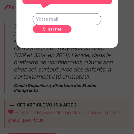
Par
MySweet Newsroom
2020 constitue une année particulière
: les femmes représentent plus de
40% des emprunteurs solos de plus
de 40 ans (vs en moyenne 35% en
2019 et 33% en 2021). L’envie, dans le
contexte de confinement, d’avoir son
chez soi, surtout avec des enfants, a
certainement été un moteur.
Cécile Roquelaure, directrice des Etudes
d’Empruntis
CET ARTICLE VOUS A AIDÉ ?
Soutenez MySweetImmo et aidez-nous à rester
gratuit pour tous.