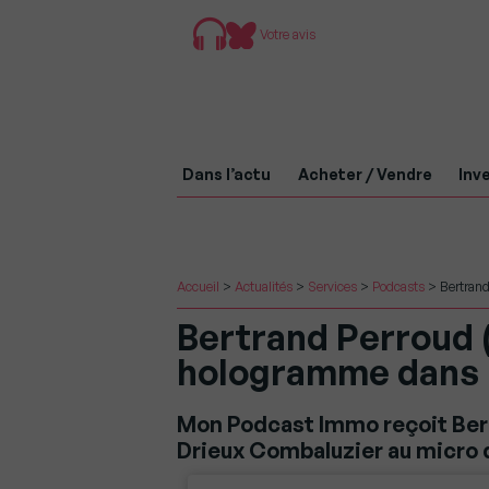
Votre avis
Dans l’actu
Acheter / Vendre
Inve
Accueil
>
Actualités
>
Services
>
Podcasts
>
Bertran
Bertrand Perroud 
hologramme dans 
Mon Podcast Immo reçoit Bert
Drieux Combaluzier au micro d