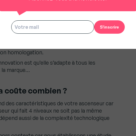
 boîtier vous l’avez conçu
ire ?
sus avant la crise mais il est clair que cette
ous a poussé à sortir le produit beaucoup plus
tests in situ ont été réalisés en laboratoire et
 son homologation.
novation est qu’elle s’adapte à tous les
e, la marque…
a coûte combien ?
nd des caractéristiques de votre ascenseur car
eur qui fait 4 niveaux ne soit pas la même
t dépend aussi de la complexité technologique
hors contexte car nous établissons une étude