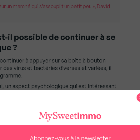
 sur un marché qui s’assouplit un petit peu », David
t-il possible de continuer à se
ique ?
 continuer à appuyer sur sa boîte à bouton
r des virus et bactéries diverses et variées, il
ologramme.
tuel, un aspect psychologique qui est intéressant
i pour les bureaux.
ent pas calculer ce que leur réseau leur coûte »,
Abonnez-vous à la newsletter