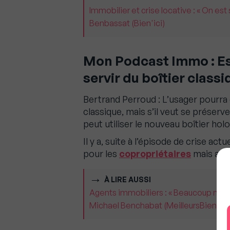
Immobilier et crise locative : « On est
Benbassat (Bien'ici)
Mon Podcast Immo :
Es
servir du boîtier class
Bertrand Perroud : L’usager pourra
classique, mais s’il veut se préserve
peut utiliser le nouveau boîtier h
Il y a, suite à l’épisode de crise ac
pour les
copropriétaires
mais auss
À LIRE AUSSI
Agents immobiliers : « Beaucoup ne sav
Michael Benchabat (MeilleursBiens)