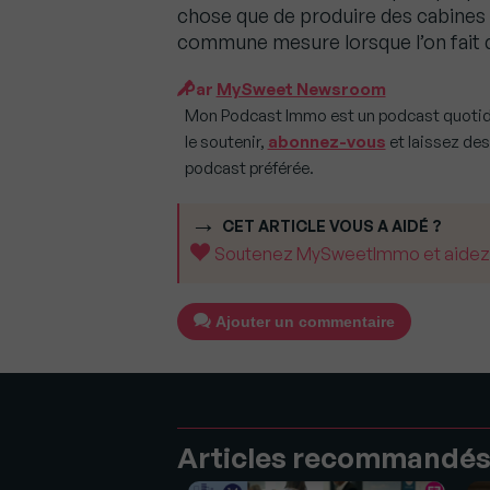
chose que de produire des cabines 
commune mesure lorsque l’on fait 
Par
MySweet Newsroom
Mon Podcast Immo est un podcast quotid
le soutenir,
abonnez-vous
et laissez des
podcast préférée.
CET ARTICLE VOUS A AIDÉ ?
Soutenez MySweetImmo et aidez-no
Ajouter un commentaire
Articles recommandé