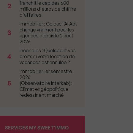
franchit le cap des 600
2
millions d'euros de chiffre
d'affaires
Immobilier : Ce que l’AI Act
change vraiment pour les
3
agences depuis le 2 août
2026
Incendies : Quels sont vos
4
droits si votre location de
vacances est annulée ?
Immobilier 1er semestre
2026
5
(Observatoire Interkab) :
Climat et géopolitique
redessinent marché
SERVICES MY SWEET'IMMO