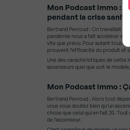
Mon Podcast Immo :
Ce
pendant la crise sanita
Bertrand Perroud : On travaillait des
pandémie nous a fait accélérer et n
vite que prévu. Pour autant tous les 
prouvent l’efficacité du produit et
Une des caractéristiques de cette in
ascenseurs quel que soit le modèl
Mon Podcast Immo : Ç
Bertrand Perroud : Alors tout dépe
vous vous doutez bien qu’un ascens
chose que celui qui en fait 20. Tou
de l’ascenseur.
C’est compliqué de donner un prix 