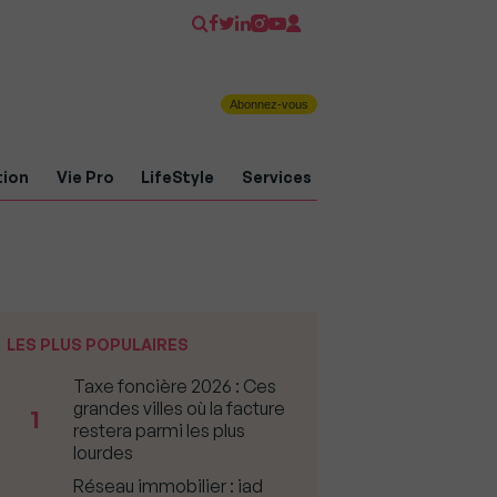
Abonnez-vous
tion
Vie Pro
LifeStyle
Services
LES PLUS POPULAIRES
Taxe foncière 2026 : Ces
grandes villes où la facture
1
restera parmi les plus
lourdes
Réseau immobilier : iad