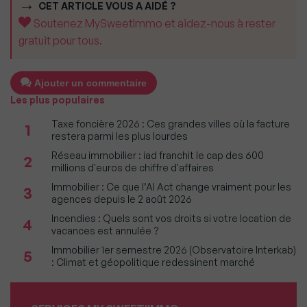
CET ARTICLE VOUS A AIDÉ ?
Soutenez MySweetImmo et aidez-nous à rester
gratuit pour tous.
Ajouter un commentaire
Les plus populaires
Taxe foncière 2026 : Ces grandes villes où la facture
1
restera parmi les plus lourdes
Réseau immobilier : iad franchit le cap des 600
2
millions d'euros de chiffre d'affaires
Immobilier : Ce que l’AI Act change vraiment pour les
3
agences depuis le 2 août 2026
Incendies : Quels sont vos droits si votre location de
4
vacances est annulée ?
Immobilier 1er semestre 2026 (Observatoire Interkab)
5
: Climat et géopolitique redessinent marché