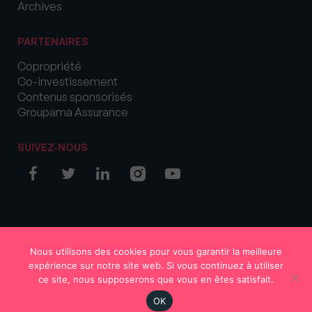
Archives
PARTENAIRES
Copropriété
Co-investissement
Contenus sponsorisés
Groupama Assurance
SUIVEZ-NOUS
© COPYRIGHT 2026 MySweetImmo
Nous utilisons des cookies pour vous garantir la meilleure
expérience sur notre site web. Si vous continuez à utiliser
ce site, nous supposerons que vous en êtes satisfait.
OK