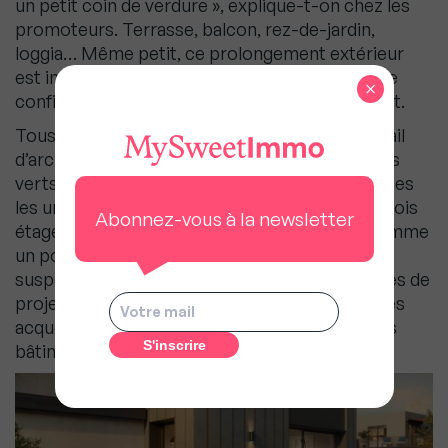
un petit coin de verdure », explique-t-on chez les
promoteurs. Terrasse, balcon, rez-de-jardin,
loggia… Même petit, ce prolongement extérieur
est indispensable à beaucoup d’acheteurs. Et le
×
confinement n’a fait qu’accélérer le mouvement.
Tous les promoteurs réalisent un énorme travail
d’architecture pour offrir de véritables espaces
verts et même parfois des maisons superposées
les unes sur les autres avec, tous les deux ou trois
Abonnez-vous à la newsletter
étages, des parties communes extérieures comme
un potager, un terrain de boules ou des jardins
suspendus. ». Véritable village vertical, ces types de
projet répondent parfaitement aux attentes des
acquéreurs tout en limitant l’emprise au sol des
bâtiments.