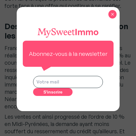
forte face à une offre qui continue à se raréfier.
×
Des évolutions différentes selon
les régions
France entière, les achats de logements anciens
Abonnez-vous à la newsletter
réalisés par des particuliers ont reculé de 13.4 % au
cours des 3 derniers mois, en glissement annuel. Le
resserrement de l’accès au crédit et la montée des
inquiétudes parmi les candidats à une acquisition
immobilière sont venus à bout du dynamisme du
marché, pratiquement partout sur le territoire.
Néanmoins, dans certaines régions l’activité a
encore résisté.
Les ventes ont ainsi progressé de l’ordre de 10 %
en Midi-Pyrénées, la demande ayant moins
souffert du resserrement du crédit qu’ailleurs. Et