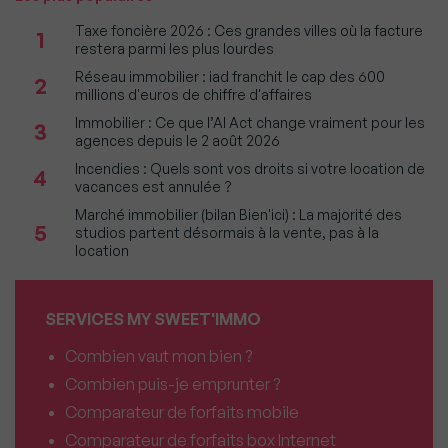
Taxe foncière 2026 : Ces grandes villes où la facture
1
restera parmi les plus lourdes
Réseau immobilier : iad franchit le cap des 600
2
millions d'euros de chiffre d'affaires
Immobilier : Ce que l’AI Act change vraiment pour les
3
agences depuis le 2 août 2026
Incendies : Quels sont vos droits si votre location de
4
vacances est annulée ?
Marché immobilier (bilan Bien'ici) : La majorité des
5
studios partent désormais à la vente, pas à la
location
SERVICES MY SWEET'IMMO
Combien vaut mon bien ?
Combien puis-je emprunter ?
Comparateur de forfaits mobile
Comparateur de forfaits box Internet