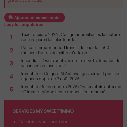
Ajouter un commentaire
Les plus populaires
Taxe foncière 2026 : Ces grandes villes où la facture
1
restera parmi les plus lourdes
Réseau immobilier : iad franchit le cap des 600
2
millions d'euros de chiffre d'affaires
Incendies : Quels sont vos droits si votre location de
3
vacances est annulée ?
Immobilier : Ce que l’AI Act change vraiment pour les
4
agences depuis le 2 août 2026
Immobilier 1er semestre 2026 (Observatoire Interkab)
5
: Climat et géopolitique redessinent marché
SERVICES MY SWEET'IMMO
Combien vaut mon bien ?