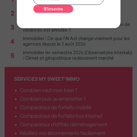
restera parmi les plus lourdes
Réseau immobilier : iad franchit le cap des 600
2
millions d'euros de chiffre d'affaires
Incendies : Quels sont vos droits si votre location de
3
vacances est annulée ?
Immobilier : Ce que l’AI Act change vraiment pour les
4
agences depuis le 2 août 2026
Immobilier 1er semestre 2026 (Observatoire Interkab)
5
: Climat et géopolitique redessinent marché
SERVICES MY SWEET'IMMO
Combien vaut mon bien ?
Combien puis-je emprunter ?
Comparateur de forfaits mobile
Comparateur de forfaits box Internet
Comparateur d’offres déménagement
Résiliez vos abonnements facilement